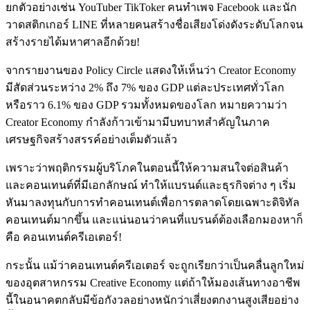
ยกตัวอย่างเช่น
YouTuber TikToker
คนทำเพจ
Facebook
และนัก
วาดสติกเกอร์
LINE
ที่หลายคนสร้างชื่อเสียงโด่งดังระดับโลกจน
สร้างรายได้มหาศาลอีกด้วย
!
จากรายงานของ
Policy Circle
แสดงให้เห็นว่า
Creator Economy
มีสัดส่วนระหว่าง
2%
ถึง
7%
ของ
GDP
แต่ละประเทศทั่วโลก
หรือราว
6.1%
ของ
GDP
รวมทั้งหมดของโลก
หมายความว่า
Creator Economy
กำลังก้าวเข้ามามีบทบาทสำคัญในภาค
เศรษฐกิจสร้างสรรค์อย่างเต็มตัวแล้ว
เพราะว่าพฤติกรรมผู้บริโภคในตอนนี้ให้ความสนใจต่อสินค้า
และคอนเทนต์ที่มีเอกลักษณ์
ทำให้แบรนด์และธุรกิจต่าง
ๆ
เริ่ม
หันมาลงทุนกับการทำคอนเทนต์เพื่อการตลาดโดยเฉพาะดิจิทัล
คอนเทนต์มากขึ้น
และแน่นอนว่าคนที่แบรนด์ต้องเลือกมองหาก็
คือ
คอนเทนต์ครีเอเตอร์
!
กระนั้น
แม้ว่าคอนเทนต์ครีเอเตอร์
จะถูกเรียกว่าเป็นคลื่นลูกใหม่
ของอุตสาหกรรม
Creative Economy
แต่ถ้าให้มองเส้นทางอาชีพ
นี้ในอนาคตกลับมีข้อกังวลอย่างหนักว่าเสี่ยงตกงานสูงเสียอย่าง