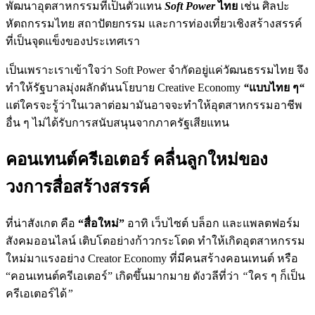
พัฒนาอุตสาหกรรมที่เป็นตัวแทน
Soft Power
ไทย
เช่น
ศิลปะ
หัตถกรรมไทย
สถาปัตยกรรม
และการท่องเที่ยวเชิงสร้างสรรค์
ที่เป็นจุดแข็งของประเทศเรา
เป็นเพราะเราเข้าใจว่า
Soft Power
จำกัดอยู่แค่วัฒนธรรมไทย
จึง
ทำให้รัฐบาลมุ่งผลักดันนโยบาย
Creative Economy
“
แบบไทย
ๆ
“
แต่ใครจะรู้ว่าในเวลาต่อมามันอาจจะทำให้อุตสาหกรรมอาชีพ
อื่น
ๆ
ไม่ได้รับการสนับสนุนจากภาครัฐเสียแทน
คอนเทนต์ครีเอเตอร์ คลื่นลูกใหม่ของ
วงการสื่อสร้างสรรค์
ที่น่าสังเกต
คือ
“สื่อใหม่”
อาทิ
เว็บไซต์
บล็อก
และแพลตฟอร์ม
สังคมออนไลน์
เติบโตอย่างก้าวกระโดด
ทำให้เกิดอุตสาหกรรม
ใหม่มาแรง
อย่าง
Creator Economy
ที่มีคนสร้างคอนเทนต์
หรือ
“
คอนเทนต์ครีเอเตอร์
”
เกิดขึ้นมากมาย
ดังวลีที่ว่า
“
ใคร
ๆ
ก็เป็น
ครีเอเตอร์ได้
”