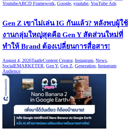
Youtube
ABCD Framework
,
Google
,
youtube
,
YouTube Ads
Gen Z เขาไม่เล่น IG กันแล้ว? หลังพบผู้ใช้
งานกลุ่มใหญ่สุดคือ Gen Y สัดส่วนใหม่ที่
ทำให้ Brand ต้องเปลี่ยนการสื่อสาร!
August 4, 2026
Taatle
Content Creator
,
Instagram
,
News
,
Social
EMARKETER
,
Gen Y
,
Gen Z
,
Generation
,
Instagram
Audience