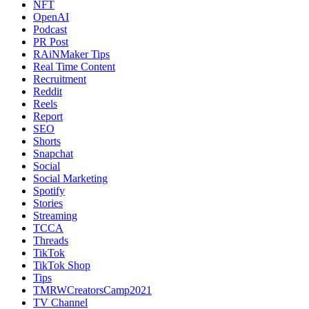
NFT
OpenAI
Podcast
PR Post
RAiNMaker Tips
Real Time Content
Recruitment
Reddit
Reels
Report
SEO
Shorts
Snapchat
Social
Social Marketing
Spotify
Stories
Streaming
TCCA
Threads
TikTok
TikTok Shop
Tips
TMRWCreatorsCamp2021
TV Channel