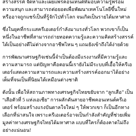
สร้างสรรค์
จัดหาและเผยแพร่คอนเทนต์ที่มอบความรู้พร้อม
ความสนุก
และสามารถต่อยอดเพื่อพัฒนาเทคโนโลยีขึ้นใหม่
หรืออาจถูกแชร์เป็นที่รู้จักไปทั่วโลก
จนเกิดเป็นรายได้มหาศาล
ซึ่งในยุคที่กระแสครีเอเตอร์กำลังมาแรงทั่วโลก
พวกเขาก็เป็น
หนึ่งในอาชีพที่สามารถถ่ายทอดความรู้และความคิดสร้างสรรค์
ได้เป็นอย่างดีไม่ต่างจากอาชีพไหน
ๆ
แถมยังเข้าถึงได้ง่ายด้วย
การพัฒนาเศรษฐกิจเช่นนี้จำเป็นต้องมีแรงงานที่มีความรู้และ
ความสามารถ
แต่ปัญหาคือตอนนี้เรายังไม่มีระบบที่เอื้อให้ครีเอ
เตอร์แสดงความสามารถและความสร้างสรรค์ออกมาได้อย่าง
เต็มที่จนเป็นที่นิยมได้เหมือนต่างชาติ
ดังนั้น
เพื่อให้สถานภาพทางเศรษฐกิจไทยขยับจาก
“
ลูกเสือ
”
เป็น
“
เสือตัวที่
5
แห่งเอเชีย
”
การผลักดันสายอาชีพคอนเทนต์ครีเอ
เตอร์
พร้อมสร้างแรงบันดาลใจใหม่
ๆ
ให้พวกเขา
ก็เป็นอีกทาง
เลือกที่น่าสนใจ
เพราะครีเอเตอร์อาจเป็นกำลังสำคัญที่ช่วยเพิ่ม
มูลค่าทางเศรษฐกิจไทยได้มหาศาล
แบบที่ใครก็ต้องคาดไม่ถึง
อย่างแน่นอน
!