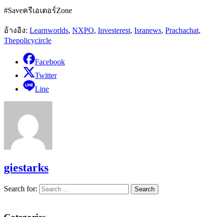
#Saveครีเอเตอร์Zone
อ้างอิง
:
Learnworlds
,
NXPO
,
Investerest
,
Isranews
,
Prachachat
,
Thepolicycircle
Facebook
Twitter
Line
giestarks
Search for: