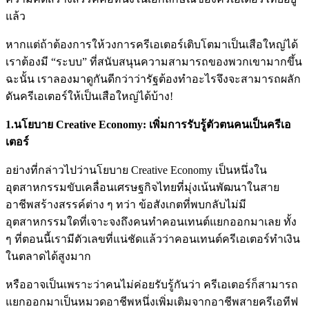
แล้ว
หากแต่ถ้าต้องการให้วงการครีเอเตอร์เติบโตมาเป็นเสือใหญ่ได้
เราต้องมี
“
ระบบ
”
ที่สนับสนุนความสามารถของพวกเขามากขึ้น
ฉะนั้น
เราลองมาดูกันดีกว่าว่ารัฐต้องทำอะไรจึงจะสามารถผลัก
ดันครีเอเตอร์ให้เป็นเสือใหญ่ได้บ้าง
!
1.นโยบาย Creative Economy: เพิ่มการรับรู้ตัวตนคนเป็นครีเอ
เตอร์
อย่างที่กล่าวไปว่านโยบาย
Creative Economy
เป็นหนึ่งใน
อุตสาหกรรมขับเคลื่อนเศรษฐกิจไทยที่มุ่งเน้นพัฒนาในสาย
อาชีพสร้างสรรค์ต่าง
ๆ
ทว่า
ข้อสังเกตที่พบ
กลับไม่มี
อุตสาหกรรมใดที่เจาะจงถึงคนทำคอนเทนต์แยกออกมาเลย
ทั้ง
ๆ
ที่ตอนนี้เรามีตัวเลขที่แน่ชัดแล้วว่าคอนเทนต์ครีเอเตอร์ทำเงิน
ในตลาดได้สูงมาก
หรืออาจเป็นเพราะว่าคนไม่ค่อยรับรู้กันว่า
ครีเอเตอร์ก็สามารถ
แยกออกมาเป็นหมวดอาชีพหนึ่งเพิ่มเติมจากอาชีพสายครีเอทีฟ