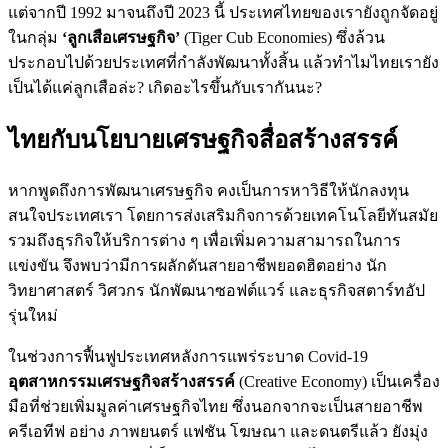
แต่จากปี
1992
มาจนถึงปี
2023
นี้
ประเทศไทยของเรายังถูกจัดอยู่
ในกลุ่ม
‘ลูกเสือเศรษฐกิจ’
(Tiger Cub Economies)
ซึ่งล้วน
ประกอบไปด้วยประเทศที่กำลังพัฒนาทั้งสิ้น
แล้วทำไมไทยเรายัง
เป็นได้แค่ลูกเสือล่ะ
?
เกิดอะไรขึ้นกับเรากันนะ
?
ไทยกับนโยบายเศรษฐกิจสื่อสร้างสรรค์
หากพูดถึงการพัฒนาเศรษฐกิจ
คงเป็นการหาวิธีให้นักลงทุน
สนใจประเทศเรา
โดยการส่งเสริมกิจการด้วยเทคโนโลยีทันสมัย
รวมถึงธุรกิจให้บริการต่าง
ๆ
เพื่อเพิ่มความสามารถในการ
แข่งขัน
จึงพบว่ามีการผลักดันสายอาชีพยอดฮิตอย่าง
นัก
วิทยาศาสตร์
วิศวกร
นักพัฒนาซอฟต์แวร์
และธุรกิจสตาร์ทอัป
รุ่นใหม่
ในช่วงการฟื้นฟูประเทศหลังการแพร่ระบาด
Covid-19
อุตสาหกรรมเศรษฐกิจสร้างสรรค์
(Creative Economy)
เป็นเครื่อง
มือที่ช่วยเพิ่มมูลค่าเศรษฐกิจไทย
ซึ่งนอกจากจะเป็นสายอาชีพ
ครีเอทีฟ
อย่าง
ภาพยนตร์
แฟชัน
โฆษณา
และดนตรีแล้ว
ยังมุ่ง