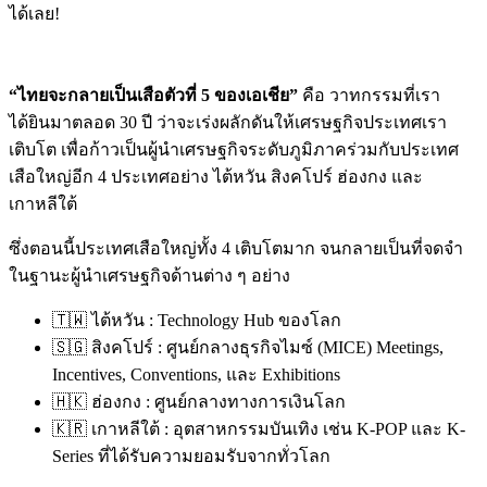
ได้เลย
!
“ไทยจะกลายเป็นเสือตัวที่ 5 ของเอเชีย”
คือ
วาทกรรมที่เรา
ได้ยินมาตลอด
30
ปี
ว่าจะเร่งผลักดันให้เศรษฐกิจประเทศเรา
เติบโต
เพื่อก้าวเป็นผู้นำเศรษฐกิจระดับภูมิภาคร่วมกับประเทศ
เสือใหญ่อีก
4
ประเทศอย่าง
ไต้หวัน
สิงคโปร์
ฮ่องกง
และ
เกาหลีใต้
ซึ่งตอนนี้ประเทศเสือใหญ่ทั้ง
4
เติบโตมาก
จนกลายเป็นที่จดจำ
ในฐานะผู้นำเศรษฐกิจด้านต่าง
ๆ
อย่าง
🇹🇼
ไต้หวัน
: Technology Hub
ของโลก
🇸🇬
สิงคโปร์
:
ศูนย์กลางธุรกิจไมซ์
(MICE) Meetings,
Incentives, Conventions,
และ
Exhibitions
🇭🇰
ฮ่องกง
:
ศูนย์กลางทางการเงินโลก
🇰🇷
เกาหลีใต้
:
อุตสาหกรรมบันเทิง
เช่น
K-POP
และ
K-
Series
ที่ได้รับความยอมรับจากทั่วโลก