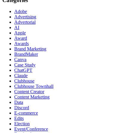
Categories
Adobe
Advertising
Advertorial
AI
Apple
Award
Awards
Brand Marketing
BrandMaker
Canva
Case Study
ChatGPT
Claude
Clubhouse
Clubhouse Townhall
Content Creator
Content Marketing
Data
Discord
E-commerce
Edits
Election
Event/Conference