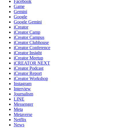
Facebook
Game
Gemini
Google
Google Gemini
iCreator
iCreator Camp
iCreator Campus
iCreator Clubhouse
iCreator Conference
iCreator Insight
iCreator Meetup
iCREATOR NEXT
iCreator Podcast
iCreator Report
iCreator Workshop
Instagram
Interview
Journalism
LINE
Messenger
Meta
Metaverse
Netflix
News