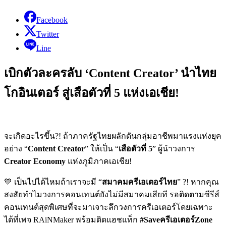
Facebook
Twitter
Line
เบิกตัวละครลับ ‘Content Creator’ นำไทย
โกอินเตอร์ สู่เสือตัวที่ 5 แห่งเอเชีย!
จะเกิดอะไรขึ้น
?!
ถ้าภาครัฐไทยผลักดันกลุ่มอาชีพมาแรงแห่งยุค
อย่าง
“
Content Creator
”
ให้เป็น
“
เสือตัวที่
5
”
ผู้นำวงการ
Creator Economy
แห่งภูมิภาคเอเชีย
!
💙
เป็นไปได้ไหมถ้าเราจะมี
“
สมาคมครีเอเตอร์ไทย
” ?!
หากคุณ
สงสัยทำไมวงการคอนเทนต์ยังไม่มีสมาคมเสียที
รอติดตามซีรีส์
คอนเทนต์สุดพิเศษที่จะมาเจาะลึกวงการครีเอเตอร์โดยเฉพาะ
ได้ที่เพจ
RAiNMaker
พร้อมติดแฮชแท็ก
#Save
ครีเอเตอร์
Zone