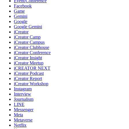
Event/Conference
Facebook
Game
Gemini
Google
Google Gemini
iCreator
iCreator Camp
iCreator Campus
iCreator Clubhouse
iCreator Conference
iCreator Insight
iCreator Meetup
iCREATOR NEXT
iCreator Podcast
iCreator Report
iCreator Workshop
Instagram
Interview
Journalism
LINE
Messenger
Meta
Metaverse
Netflix