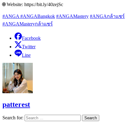
🌐 Website: https://bit.ly/40zejSc
#ANGA
#ANGABangkok
#ANGAMastery
#ANGAกล้าแชร์
#ANGAMasteryกล้าแชร์
Facebook
Twitter
Line
patterest
Search for: