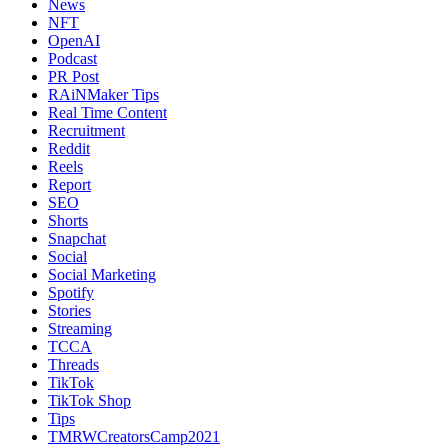
News
NFT
OpenAI
Podcast
PR Post
RAiNMaker Tips
Real Time Content
Recruitment
Reddit
Reels
Report
SEO
Shorts
Snapchat
Social
Social Marketing
Spotify
Stories
Streaming
TCCA
Threads
TikTok
TikTok Shop
Tips
TMRWCreatorsCamp2021