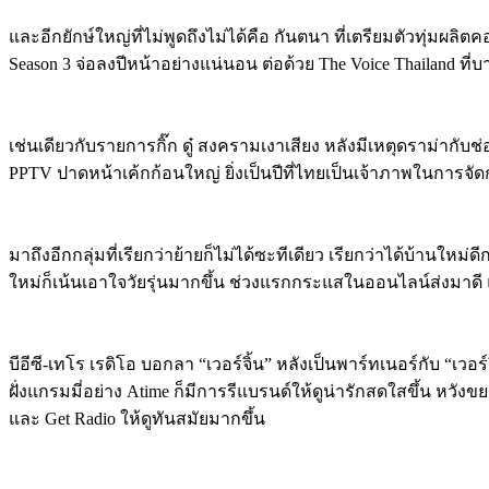
และอีกยักษ์ใหญ่ที่ไม่พูดถึงไม่ได้คือ กันตนา ที่เตรียมตัวทุ่มผล
Season 3 จ่อลงปีหน้าอย่างแน่นอน ต่อด้วย The Voice Thailand ที่บ
เช่นเดียวกับรายการกิ๊ก ดู๋ สงครามเงาเสียง หลังมีเหตุดราม่ากั
PPTV ปาดหน้าเค้กก้อนใหญ่ ยิ่งเป็นปีที่ไทยเป็นเจ้าภาพในการจั
มาถึงอีกกลุ่มที่เรียกว่าย้ายก็ไม่ได้ซะทีเดียว เรียกว่าได้บ้านใหม่
ใหม่ก็เน้นเอาใจวัยรุ่นมากขึ้น ช่วงแรกกระแสในออนไลน์ส่งมาดี แต
บีอีซี-เทโร เรดิโอ บอกลา “เวอร์จิ้น” หลังเป็นพาร์ทเนอร์กับ “เวอ
ฝั่งแกรมมี่อย่าง Atime ก็มีการรีแบรนด์ให้ดูน่ารักสดใสขึ้น หวั
และ Get Radio ให้ดูทันสมัยมากขึ้น