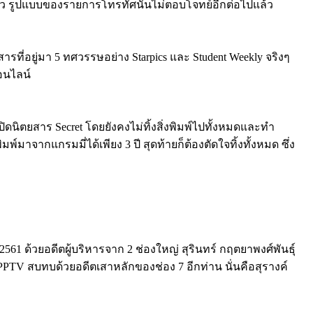
เร็ว รูปแบบของรายการโทรทัศนั้นไม่ตอบโจทย์อีกต่อไปแล้ว
ารที่อยู่มา 5 ทศวรรษอย่าง Starpics และ Student Weekly จริงๆ
ออนไลน์
ิดนิตยสาร Secret โดยยังคงไม่ทิ้งสิ่งพิมพ์ไปทั้งหมดและทำ
พ์มาจากแกรมมี่ได้เพียง 3 ปี สุดท้ายก็ต้องตัดใจทิ้งทั้งหมด ซึ่ง
2561 ด้วยอดีตผู้บริหารจาก 2 ช่องใหญ่ สุรินทร์ กฤตยาพงศ์พันธุ์
PTV สบทบด้วยอดีตเสาหลักของช่อง 7 อีกท่าน นั่นคือสุรางค์