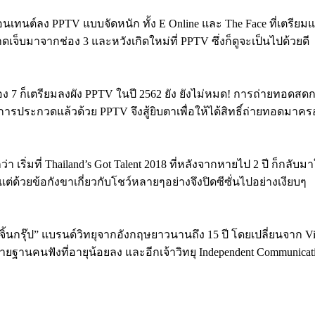
ิตคอนเทนต์ลง PPTV แบบจัดหนัก ทั้ง E Online และ The Face ที่เตรี
าดเจ็บมาจากช่อง 3 และหวังเกิดใหม่ที่ PPTV ซึ่งก็ดูจะเป็นไปด้วยดี
บช่อง 7 ก็เตรียมลงผัง PPTV ในปี 2562 ยัง ยังไม่หมด! การถ่ายทอด
ดการประกวดแล้วด้วย PPTV จึงสู้ยิบตาเพื่อให้ได้สิทธิ์ถ่ายทอดมา
ดีกว่า เริ่มที่ Thailand’s Got Talent 2018 ที่หลังจากหายไป 2 ปี ก็ก
่ด้วยข้อกังขาเกี่ยวกับโชว์หลายๆอย่างจึงปิดซีซั่นไปอย่างเงียบๆ
ร์จิ้นกรุ๊ป” แบรนด์วิทยุจากอังกฤษยาวนานถึง 15 ปี โดยเปลี่ยนจาก V
งขยายฐานคนฟังที่อายุน้อยลง และอีกเจ้าวิทยุ Independent Communic