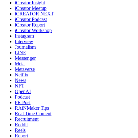
iCreator Insight
iCreator Meetup
iCREATOR NEXT
iCreator Podcast
iCreator Report
iCreator Workshop
Instagram
Interview
Journalism
LINE
Messenger
Meta
Metaverse
Netflix
News
NFT
OpenAI
Podcast
PR Post
RAiNMaker Tips
Real Time Content
Recruitment
Reddit
Reels
Report