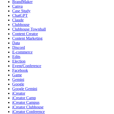
BrandMaker
Canva
Case Study
ChatGPT
Claude
Clubhouse
Clubhouse Townhall
Content Creator
Content Marketing
Data
Discord
E-commerce
Edits
Election
Event/Conference
Facebook
Game
Gemini
Google
Google Gemini
iCreator
iCreator Camp
iCreator Campus
iCreator Clubhouse
iCreator Conference