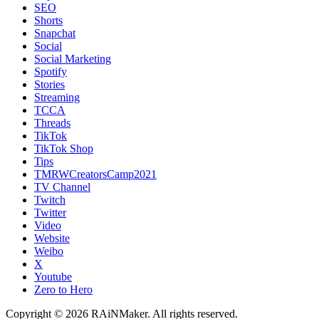
SEO
Shorts
Snapchat
Social
Social Marketing
Spotify
Stories
Streaming
TCCA
Threads
TikTok
TikTok Shop
Tips
TMRWCreatorsCamp2021
TV Channel
Twitch
Twitter
Video
Website
Weibo
X
Youtube
Zero to Hero
Copyright © 2026 RAiNMaker. All rights reserved.