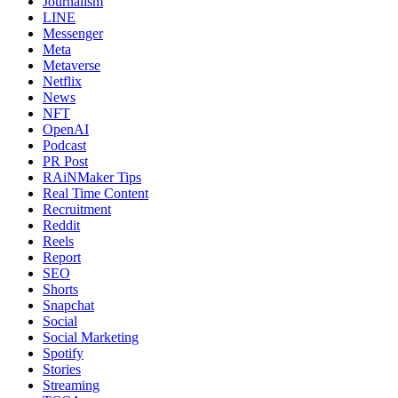
Journalism
LINE
Messenger
Meta
Metaverse
Netflix
News
NFT
OpenAI
Podcast
PR Post
RAiNMaker Tips
Real Time Content
Recruitment
Reddit
Reels
Report
SEO
Shorts
Snapchat
Social
Social Marketing
Spotify
Stories
Streaming