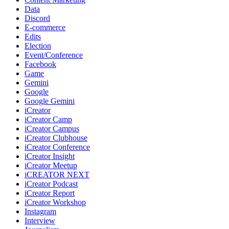
Data
Discord
E-commerce
Edits
Election
Event/Conference
Facebook
Game
Gemini
Google
Google Gemini
iCreator
iCreator Camp
iCreator Campus
iCreator Clubhouse
iCreator Conference
iCreator Insight
iCreator Meetup
iCREATOR NEXT
iCreator Podcast
iCreator Report
iCreator Workshop
Instagram
Interview