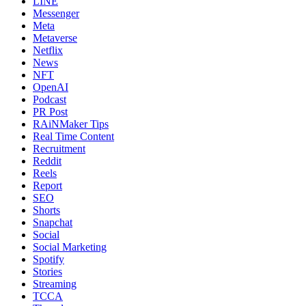
LINE
Messenger
Meta
Metaverse
Netflix
News
NFT
OpenAI
Podcast
PR Post
RAiNMaker Tips
Real Time Content
Recruitment
Reddit
Reels
Report
SEO
Shorts
Snapchat
Social
Social Marketing
Spotify
Stories
Streaming
TCCA