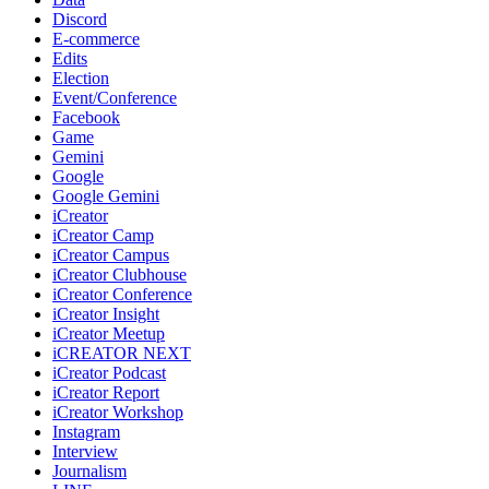
Discord
E-commerce
Edits
Election
Event/Conference
Facebook
Game
Gemini
Google
Google Gemini
iCreator
iCreator Camp
iCreator Campus
iCreator Clubhouse
iCreator Conference
iCreator Insight
iCreator Meetup
iCREATOR NEXT
iCreator Podcast
iCreator Report
iCreator Workshop
Instagram
Interview
Journalism