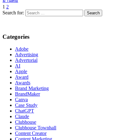
อ่านต่อ
1
2
Search for:
Categories
Adobe
Advertising
Advertorial
AI
Apple
Award
Awards
Brand Marketing
BrandMaker
Canva
Case Study
ChatGPT
Claude
Clubhouse
Clubhouse Townhall
Content Creator
Content Marketing