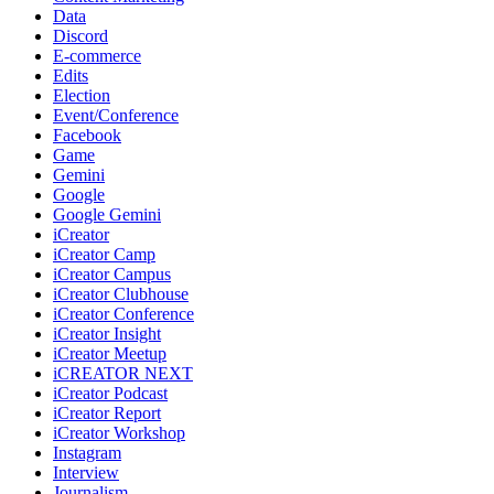
Data
Discord
E-commerce
Edits
Election
Event/Conference
Facebook
Game
Gemini
Google
Google Gemini
iCreator
iCreator Camp
iCreator Campus
iCreator Clubhouse
iCreator Conference
iCreator Insight
iCreator Meetup
iCREATOR NEXT
iCreator Podcast
iCreator Report
iCreator Workshop
Instagram
Interview
Journalism