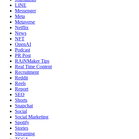
LINE
Messenger
Meta
Metaverse
Netflix
News
NFT
OpenAI
Podcast
PR Post
RAiNMaker Tips
Real Time Content
Recruitment
Reddit
Reels
Report
SEO
Shorts
Snapchat
Social
Social Marketing
Spotify
Stories
Streaming