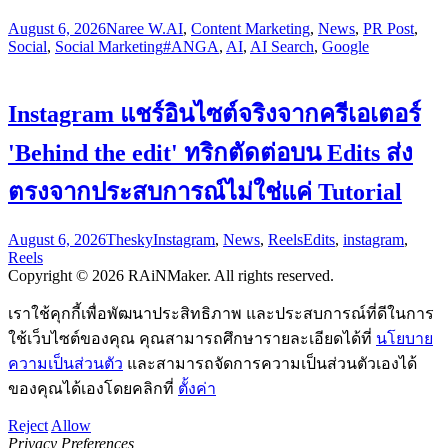
August 6, 2026
Naree W.
AI
,
Content Marketing
,
News
,
PR Post
,
Social
,
Social Marketing
#ANGA
,
AI
,
AI Search
,
Google
Instagram แชร์อินไซต์จริงจากครีเอเตอร์
'Behind the edit' ทริกตัดต่อบน Edits ส่ง
ตรงจากประสบการณ์ไม่ใช่แค่ Tutorial
August 6, 2026
Thesky
Instagram
,
News
,
Reels
Edits
,
instagram
,
Reels
Copyright © 2026 RAiNMaker. All rights reserved.
เราใช้คุกกี้เพื่อพัฒนาประสิทธิภาพ และประสบการณ์ที่ดีในการ
ใช้เว็บไซต์ของคุณ คุณสามารถศึกษารายละเอียดได้ที่
นโยบาย
ความเป็นส่วนตัว
และสามารถจัดการความเป็นส่วนตัวเองได้
ของคุณได้เองโดยคลิกที่
ตั้งค่า
Reject
Allow
Privacy Preferences