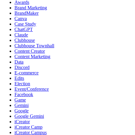
Awards
Brand Marketing
BrandMaker
Canva
Case Study
ChatGPT
Claude
Clubhouse
Clubhouse Townhall
Content Creator
Content Marketing
Data
Discord
E-commerce
Edits
Election
Event/Conference
Facebook
Game
Gemini
Google
Google Gemini
iCreator
iCreator Camp
iCreator Campus