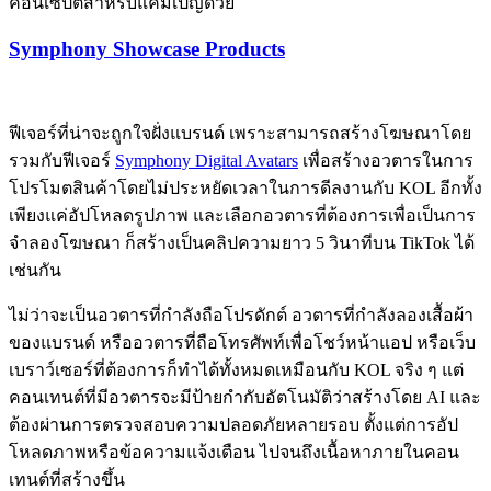
คอนเซปต์สำหรับแคมเปญด้วย
Symphony Showcase Products
ฟีเจอร์ที่น่าจะถูกใจฝั่งแบรนด์ เพราะสามารถสร้างโฆษณาโดย
รวมกับฟีเจอร์
Symphony Digital Avatars
เพื่อสร้างอวตารในการ
โปรโมตสินค้าโดยไม่ประหยัดเวลาในการดีลงานกับ KOL อีกทั้ง
เพียงแค่อัปโหลดรูปภาพ และเลือกอวตารที่ต้องการเพื่อเป็นการ
จำลองโฆษณา ก็สร้างเป็นคลิปความยาว 5 วินาทีบน TikTok ได้
เช่นกัน
ไม่ว่าจะเป็นอวตารที่กำลังถือโปรดักต์ อวตารที่กำลังลองเสื้อผ้า
ของแบรนด์ หรืออวตารที่ถือโทรศัพท์เพื่อโชว์หน้าแอป หรือเว็บ
เบราว์เซอร์ที่ต้องการก็ทำได้ทั้งหมดเหมือนกับ KOL จริง ๆ แต่
คอนเทนต์ที่มีอวตารจะมีป้ายกำกับอัตโนมัติว่าสร้างโดย AI และ
ต้องผ่านการตรวจสอบความปลอดภัยหลายรอบ ตั้งแต่การอัป
โหลดภาพหรือข้อความแจ้งเตือน ไปจนถึงเนื้อหาภายในคอน
เทนต์ที่สร้างขึ้น