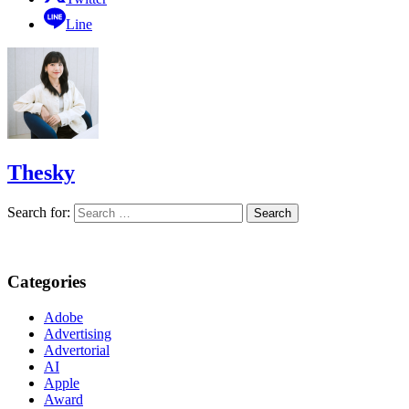
Line
Thesky
Search for:
Categories
Adobe
Advertising
Advertorial
AI
Apple
Award