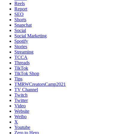
Reels
Report
SEO
Shorts
Snapchat
Social
Social Marketing
Spotify
Stories
Streaming
TCCA
Threads
TikTok
TikTok Shop
Tips
TMRWCreatorsCamp2021
TV Channel
Twitch
Twitter
Video
Website
Weibo
X
Youtube
Zero to Hero