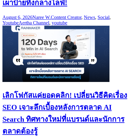
เผาป้ายทิ้งกลางไลฟ์!
August 6, 2026
Naree W.
Content Creator
,
News
,
Social
,
Youtube
Aertha Channel
,
youtube
เลิกโฟกัสแค่ยอดคลิก! เปลี่ยนวิธีคิดเรื่อง
SEO เจาะลึกเบื้องหลังการตลาด AI
Search ทิศทางใหม่ที่แบรนด์และนักการ
ตลาดต้องรู้