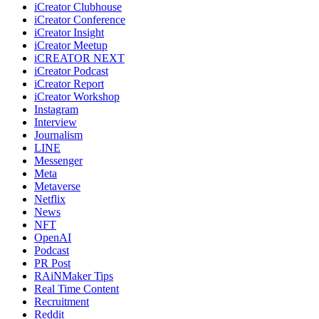
iCreator Clubhouse
iCreator Conference
iCreator Insight
iCreator Meetup
iCREATOR NEXT
iCreator Podcast
iCreator Report
iCreator Workshop
Instagram
Interview
Journalism
LINE
Messenger
Meta
Metaverse
Netflix
News
NFT
OpenAI
Podcast
PR Post
RAiNMaker Tips
Real Time Content
Recruitment
Reddit