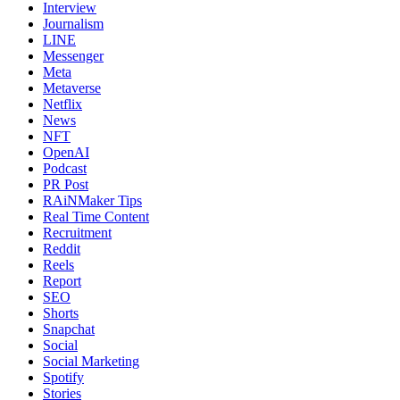
Interview
Journalism
LINE
Messenger
Meta
Metaverse
Netflix
News
NFT
OpenAI
Podcast
PR Post
RAiNMaker Tips
Real Time Content
Recruitment
Reddit
Reels
Report
SEO
Shorts
Snapchat
Social
Social Marketing
Spotify
Stories