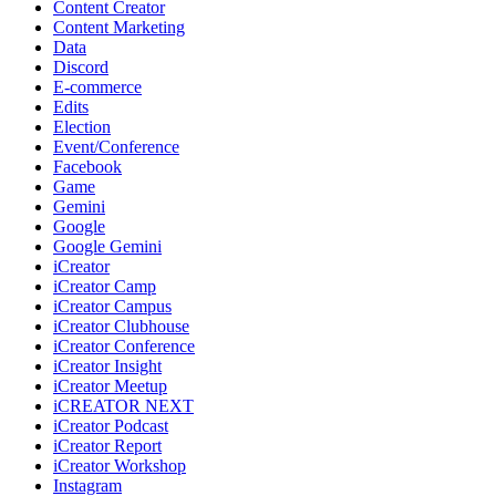
Content Creator
Content Marketing
Data
Discord
E-commerce
Edits
Election
Event/Conference
Facebook
Game
Gemini
Google
Google Gemini
iCreator
iCreator Camp
iCreator Campus
iCreator Clubhouse
iCreator Conference
iCreator Insight
iCreator Meetup
iCREATOR NEXT
iCreator Podcast
iCreator Report
iCreator Workshop
Instagram