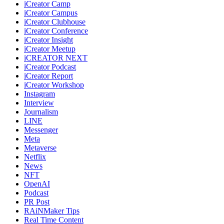
iCreator Camp
iCreator Campus
iCreator Clubhouse
iCreator Conference
iCreator Insight
iCreator Meetup
iCREATOR NEXT
iCreator Podcast
iCreator Report
iCreator Workshop
Instagram
Interview
Journalism
LINE
Messenger
Meta
Metaverse
Netflix
News
NFT
OpenAI
Podcast
PR Post
RAiNMaker Tips
Real Time Content