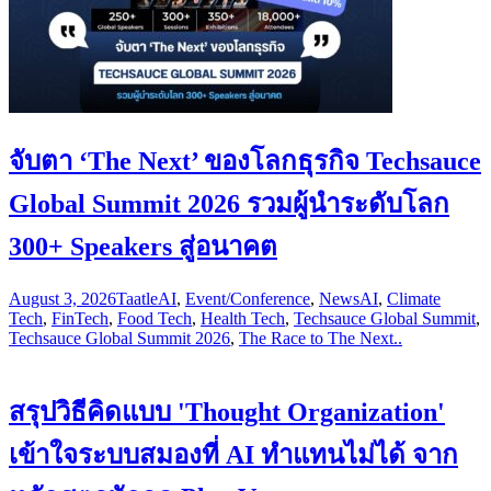
จับตา ‘The Next’ ของโลกธุรกิจ Techsauce
Global Summit 2026 รวมผู้นำระดับโลก
300+ Speakers สู่อนาคต
August 3, 2026
Taatle
AI
,
Event/Conference
,
News
AI
,
Climate
Tech
,
FinTech
,
Food Tech
,
Health Tech
,
Techsauce Global Summit
,
Techsauce Global Summit 2026
,
The Race to The Next..
สรุปวิธีคิดแบบ 'Thought Organization'
เข้าใจระบบสมองที่ AI ทำแทนไม่ได้ จาก