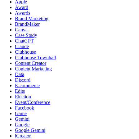
Apple
Award
Awards
Brand Marketing
BrandMaker
Canva
Case Study
ChatGPT
Claude
Clubhouse
Clubhouse Townhall
Content Creator
Content Marketing
Data
Discord
E-commerce
Edits
Election
Event/Conference
Facebook
Game
Gemini
Google
Google Gemini
iCreator