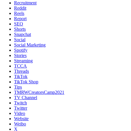
Recruitment
Reddit
Reels
Report
SEO
Shorts
Snapchat
Social
Social Marketing
Spotify
Stories
Streaming
TCCA
Threads
TikTok
TikTok Shop
Tips
TMRWCreatorsCamp2021
TV Channel
Twitch
Twitter
Video
Website
Weibo
X