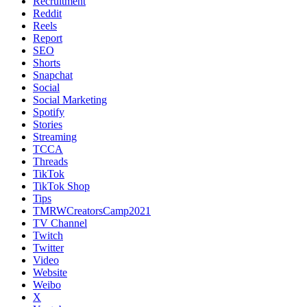
Recruitment
Reddit
Reels
Report
SEO
Shorts
Snapchat
Social
Social Marketing
Spotify
Stories
Streaming
TCCA
Threads
TikTok
TikTok Shop
Tips
TMRWCreatorsCamp2021
TV Channel
Twitch
Twitter
Video
Website
Weibo
X