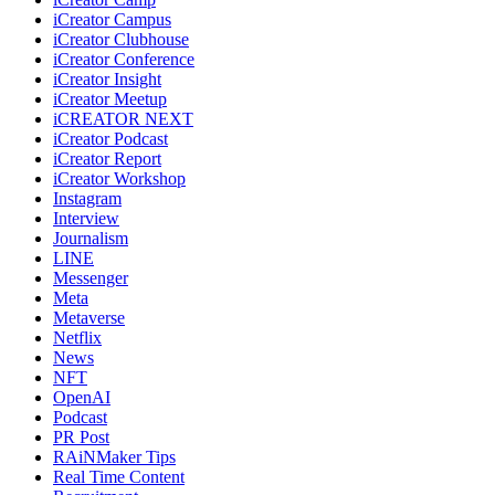
iCreator Campus
iCreator Clubhouse
iCreator Conference
iCreator Insight
iCreator Meetup
iCREATOR NEXT
iCreator Podcast
iCreator Report
iCreator Workshop
Instagram
Interview
Journalism
LINE
Messenger
Meta
Metaverse
Netflix
News
NFT
OpenAI
Podcast
PR Post
RAiNMaker Tips
Real Time Content