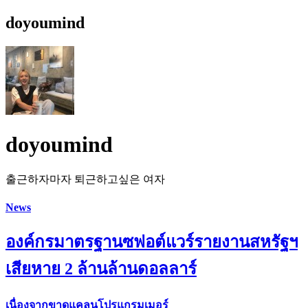
doyoumind
doyoumind
출근하자마자 퇴근하고싶은 여자
News
องค์กรมาตรฐานซฟอต์แวร์รายงานสหรัฐฯ
เสียหาย 2 ล้านล้านดอลลาร์
เนื่องจากขาดแคลนโปรแกรมเมอร์