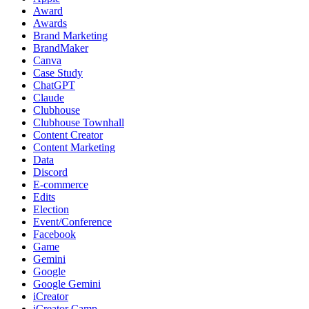
Award
Awards
Brand Marketing
BrandMaker
Canva
Case Study
ChatGPT
Claude
Clubhouse
Clubhouse Townhall
Content Creator
Content Marketing
Data
Discord
E-commerce
Edits
Election
Event/Conference
Facebook
Game
Gemini
Google
Google Gemini
iCreator
iCreator Camp