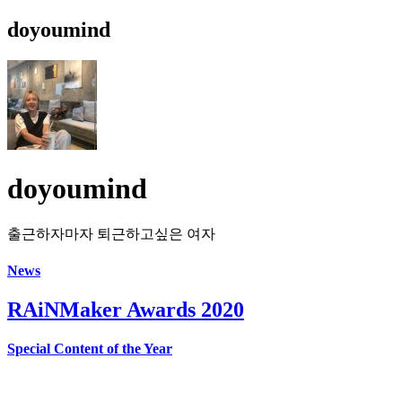
doyoumind
doyoumind
출근하자마자 퇴근하고싶은 여자
News
RAiNMaker Awards 2020
Special Content of the Year