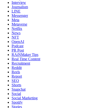
Interview
Journalism
LINE
Messenger
Meta
Metaverse
Netflix
News
NFT
OpenAI
Podcast
PR Post
RAiNMaker Tips
Real Time Content
Recruitment
Reddit
Reels
Report
SEO
Shorts
Snapchat
Social
Social Marketing
Spotify
Stories