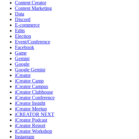
Content Creator
Content Marketing
Data
Discord
E-commerce
Edits
Election
Event/Conference
Facebook
Game
Gemini
Google
Google Gemini
iCreator
iCreator Camp
iCreator Campus
iCreator Clubhouse
iCreator Conference
iCreator Insight
iCreator Meetup
iCREATOR NEXT
iCreator Podcast
iCreator Report
iCreator Workshop
Instagram