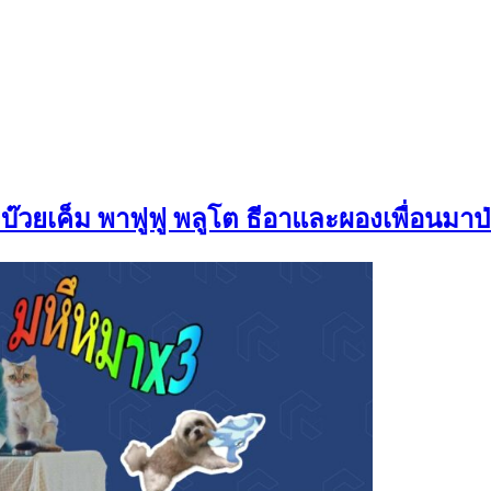
๊งบ๊วยเค็ม พาฟูฟู พลูโต ธีอาและผองเพื่อนมาป