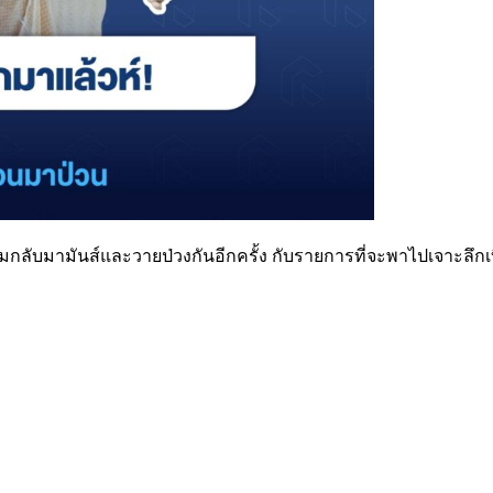
มกลับมามันส์และวายป่วงกันอีกครั้ง กับรายการที่จะพาไปเจาะลึกเบื