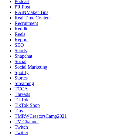
Podcast
PR Post
RAiNMaker Tips
Real Time Content
Recruitment
Reddit
Reels
Report
SEO
Shorts
Snapchat
Social
Social Marketing
Spotify
Stories
Streaming
TCCA
Threads
TikTok
TikTok Shop
Tips
TMRWCreatorsCamp2021
TV Channel
Twitch
Twitter