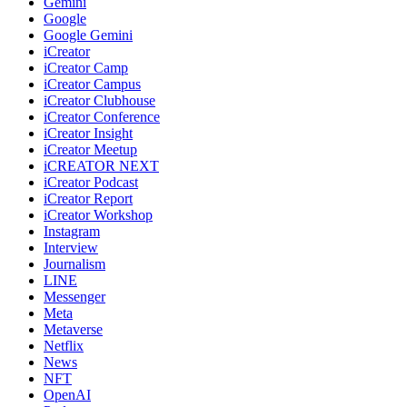
Gemini
Google
Google Gemini
iCreator
iCreator Camp
iCreator Campus
iCreator Clubhouse
iCreator Conference
iCreator Insight
iCreator Meetup
iCREATOR NEXT
iCreator Podcast
iCreator Report
iCreator Workshop
Instagram
Interview
Journalism
LINE
Messenger
Meta
Metaverse
Netflix
News
NFT
OpenAI