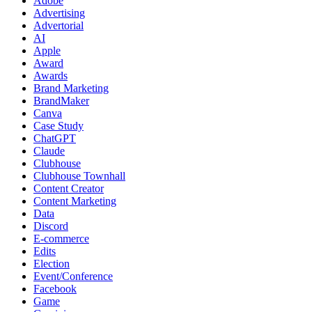
Adobe
Advertising
Advertorial
AI
Apple
Award
Awards
Brand Marketing
BrandMaker
Canva
Case Study
ChatGPT
Claude
Clubhouse
Clubhouse Townhall
Content Creator
Content Marketing
Data
Discord
E-commerce
Edits
Election
Event/Conference
Facebook
Game