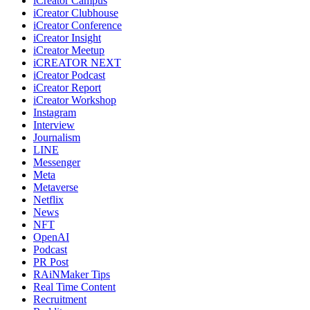
iCreator Campus
iCreator Clubhouse
iCreator Conference
iCreator Insight
iCreator Meetup
iCREATOR NEXT
iCreator Podcast
iCreator Report
iCreator Workshop
Instagram
Interview
Journalism
LINE
Messenger
Meta
Metaverse
Netflix
News
NFT
OpenAI
Podcast
PR Post
RAiNMaker Tips
Real Time Content
Recruitment