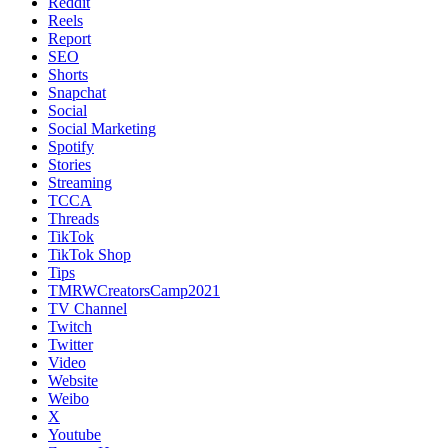
Reddit
Reels
Report
SEO
Shorts
Snapchat
Social
Social Marketing
Spotify
Stories
Streaming
TCCA
Threads
TikTok
TikTok Shop
Tips
TMRWCreatorsCamp2021
TV Channel
Twitch
Twitter
Video
Website
Weibo
X
Youtube