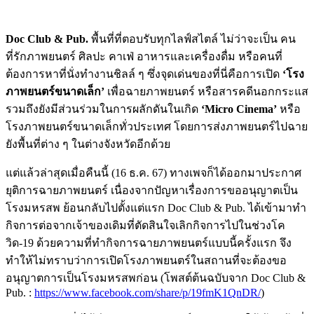
Doc Club & Pub.
พื้นที่ที่ตอบรับทุกไลฟ์สไตล์ ไม่ว่าจะเป็น คน
ที่รักภาพยนตร์ ศิลปะ คาเฟ่ อาหารและเครื่องดื่ม หรือคนที่
ต้องการหาที่นั่งทำงานชิลล์ ๆ ซึ่งจุดเด่นของที่นี่คือการเปิด
‘โรง
ภาพยนตร์ขนาดเล็ก’
เพื่อฉายภาพยนตร์ หรือสารคดีนอกกระแส
รวมถึงยังมีส่วนร่วมในการผลักดันในเกิด
‘Micro Cinema’
หรือ
โรงภาพยนตร์ขนาดเล็กทั่วประเทศ โดยการส่งภาพยนตร์ไปฉาย
ยังพื้นที่ต่าง ๆ ในต่างจังหวัดอีกด้วย
แต่แล้วล่าสุดเมื่อคืนนี้ (16 ธ.ค. 67) ทางเพจก็ได้ออกมาประกาศ
ยุติการฉายภาพยนตร์ เนื่องจากปัญหาเรื่องการขออนุญาตเป็น
โรงมหรสพ ย้อนกลับไปตั้งแต่แรก Doc Club & Pub. ได้เข้ามาทำ
กิจการต่อจากเจ้าของเดิมที่ตัดสินใจเลิกกิจการไปในช่วงโค
วิด-19 ด้วยความที่ทำกิจการฉายภาพยนตร์แบบนี้ครั้งแรก จึง
ทำให้ไม่ทราบว่าการเปิดโรงภาพยนตร์ในสถานที่จะต้องขอ
อนุญาตการเป็นโรงมหรสพก่อน (โพสต์ต้นฉบับจาก Doc Club &
Pub. :
https://www.facebook.com/share/p/19fmK1QnDR/
)