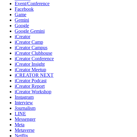
Event/Conference
Facebook
Game
Gemini
Google
Google Gemini
iCreator
iCreator Camp
iCreator Campus
iCreator Clubhouse
iCreator Conference
iCreator Insight
iCreator Meetup
iCREATOR NEXT
iCreator Podcast
iCreator Report
iCreator Workshop
Instagram
Interview
Journalism
LINE
Messenger
Meta
Metaverse
Netflix