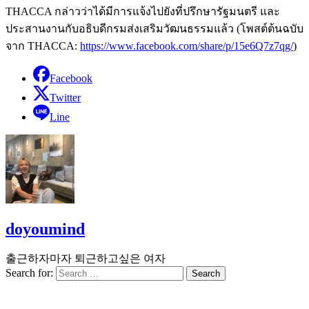
THACCA กล่าวว่าได้มีการแจ้งไปยังที่ปรึกษารัฐมนตรี และ
ประสานงานกับอธิบดีกรมส่งเสริมวัฒนธรรมแล้ว (โพสต์ต้นฉบับ
จาก THACCA:
https://www.facebook.com/share/p/15e6Q7z7qg/
)
Facebook
Twitter
Line
doyoumind
출근하자마자 퇴근하고싶은 여자
Search for: