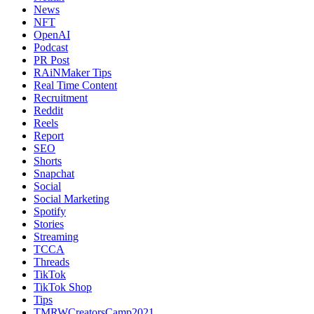
News
NFT
OpenAI
Podcast
PR Post
RAiNMaker Tips
Real Time Content
Recruitment
Reddit
Reels
Report
SEO
Shorts
Snapchat
Social
Social Marketing
Spotify
Stories
Streaming
TCCA
Threads
TikTok
TikTok Shop
Tips
TMRWCreatorsCamp2021