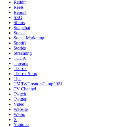
Reddit
Reels
Report
SEO
Shorts
Snapchat
Social
Social Marketing
Spotify
Stories
Streaming
TCCA
Threads
TikTok
TikTok Shop
Tips
TMRWCreatorsCamp2021
TV Channel
Twitch
Twitter
Video
Website
Weibo
X
Youtube