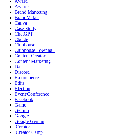
Award
Awards
Brand Marketing
BrandMaker
Canva
Case Study
ChatGPT
Claude
Clubhouse
Clubhouse Townhall
Content Creator
Content Marketing
Data
Discord
E-commerce
Edits
Election
Event/Conference
Facebook
Game
Gemini
Google
Google Gemini
iCreator
iCreator Camp