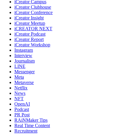
iCreator Campus
iCreator Clubhouse
iCreator Conference
iCreator Insight
iCreator Meetup
iCREATOR NEXT
iCreator Podcast
iCreator Report
iCreator Workshop
Instagram
Interview
Journalism
LINE
Messenger
Meta
Metaverse
Netflix
News
NFT
OpenAI
Podcast
PR Post
RAiNMaker Tips
Real Time Content
Recruitment