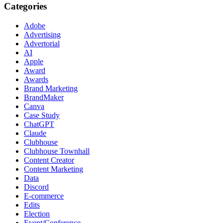
Categories
Adobe
Advertising
Advertorial
AI
Apple
Award
Awards
Brand Marketing
BrandMaker
Canva
Case Study
ChatGPT
Claude
Clubhouse
Clubhouse Townhall
Content Creator
Content Marketing
Data
Discord
E-commerce
Edits
Election
Event/Conference