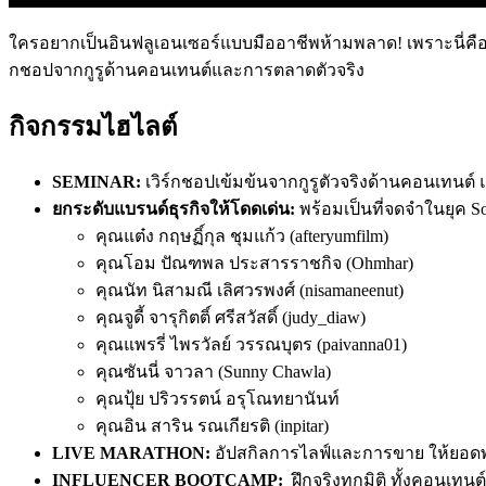
ใครอยากเป็นอินฟลูเอนเซอร์แบบมืออาชีพห้ามพลาด! เพราะนี่คื
กชอปจากกูรูด้านคอนเทนต์และการตลาดตัวจริง
กิจกรรมไฮไลต์
SEMINAR:
เวิร์กชอปเข้มข้นจากกูรูตัวจริงด้านคอนเทน
ยกระดับแบรนด์ธุรกิจให้โดดเด่น:
พร้อมเป็นที่จดจำในยุค Soc
คุณแต๋ง กฤษฏิ์กุล ชุมแก้ว (afteryumfilm)
คุณโอม ปัณฑพล ประสารราชกิจ (Ohmhar)
คุณนัท นิสามณี เลิศวรพงศ์ (nisamaneenut)
คุณจูดี้ จารุกิตติ์ ศรีสวัสดิ์ (judy_diaw)
คุณแพรรี่ ไพรวัลย์ วรรณบุตร (paivanna01)
คุณซันนี่ จาวลา (Sunny Chawla)
คุณปุ้ย ปริวรรตน์ อรุโณทยานันท์
คุณอิน สาริน รณเกียรติ (inpitar)
LIVE MARATHON:
อัปสกิลการไลฟ์และการขาย ให้ยอดพุ
INFLUENCER BOOTCAMP:
ฝึกจริงทุกมิติ ทั้งคอนเท