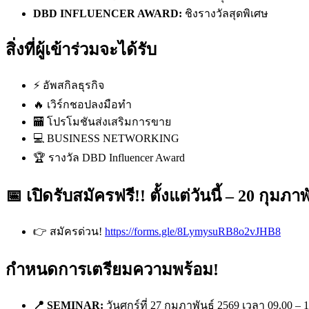
DBD INFLUENCER AWARD:
ชิงรางวัลสุดพิเศษ
สิ่งที่ผู้เข้าร่วมจะได้รับ
⚡ อัพสกิลธุรกิจ
🔥 เวิร์กชอปลงมือทำ
🏧 โปรโมชันส่งเสริมการขาย
💻 BUSINESS NETWORKING
🏆 รางวัล DBD Influencer Award
📅 เปิดรับสมัครฟรี!! ตั้งแต่วันนี้ – 20 กุมภา
👉 สมัครด่วน!
https://forms.gle/8LymysuRB8o2vJHB8
กำหนดการเตรียมความพร้อม!
📍
SEMINAR:
วันศุกร์ที่ 27 กุมภาพันธ์ 2569 เวลา 09.00