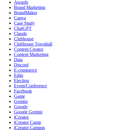
Awards
Brand Marketing
BrandMaker
Canva
Case Study
ChatGPT
Claude
Clubhouse
Clubhouse Townhall
Content Creator
Content Marketing
Data
Discord
E-commerce
Edits
Election
Event/Conference
Facebook
Game
Gemini
Google
Google Gemini
iCreator
iCreator Camp
iCreator Campus