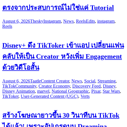
ตรงจากประสบการณ์ไม่ใช่แค่ Tutorial
August 6, 2026
Thesky
Instagram
,
News
,
Reels
Edits
,
instagram
,
Reels
Disney+ ดึง TikToker เข้าแอป เปลี่ยนแฟน
คลับให้เป็น Creator หวังเพิ่ม Engagement
ด้วยวิดีโอสั้น
August 6, 2026
Taatle
Content Creator
,
News
,
Social
,
Streaming
,
TikTok
Community
,
Creator Economy
,
Discovery Feed
,
Disney
,
Disney Animation
,
marvel
,
National Geographic
,
Pixar
,
Star Wars
,
TikToker
,
User-Generated Content (UGC)
,
Verts
สร้างโฆษณายาวขึ้น 30 วินาทีบน TikTok
ได้แล้ว! เพราะอัปเกรดบน Dreamina