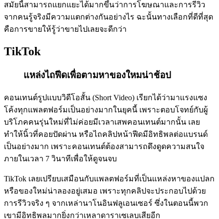
สมัยนี้สามารถแยกแยะได้มากขึ้นว่าการโฆษณาและการรีวิว
จากคนรู้จริงมีความแตกต่างกันอย่างไร ฉะนั้นทางเลือกที่ดีที่สุด
คือการขายให้รู้ว่าขายไปเลยจะดีกว่า
TikTok
แหล่งไถฟีดเพื่อตามหาของใหมน่าช้อป
คอนเทนต์รูปแบบวิดีโอสั้น (Short Video) เรียกได้ว่ามาแรงแซง
โค้งทุกแพลตฟอร์มเป็นอย่างมากในยุคนี้ เพราะตอบโจทย์กับผู้
บริโภคคนรุ่นใหม่ที่ไม่ค่อยมีเวลาเสพคอนเทนต์มากนั้น เลย
ทำให้นิ้วที่คอยปัดผ่าน หรือไถคลิปหน้าฟีดมีอิทธิพลต่อแบรนด์
เป็นอย่างมาก เพราะคอนเทนต์ต้องสามารถดึงดูดความสนใจ
ภายในเวลา 7 วินาทีเพื่อให้ดูจนจบ
TikTok เลยเปรียบเสมือนกับแพลตฟอร์มที่เป็นแหล่งหาของแปลก
หรือของใหม่น่าลองอยู่เสมอ เพราะทุกคลิปจะประกอบไปด้วย
การรีวิวจริง ๆ จากเหล่านาโนอินฟลูเอนเซอร์ ซึ่งในตอนนี้พวก
เขามีอิทธิพลมากยิ่งกว่าเหลาดาราเซเลบเสียอีก