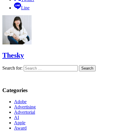
Line
Thesky
Search for:
Categories
Adobe
Advertising
Advertorial
AI
Apple
Award