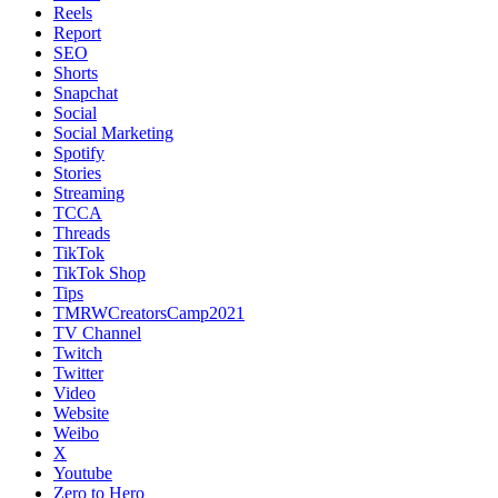
Reels
Report
SEO
Shorts
Snapchat
Social
Social Marketing
Spotify
Stories
Streaming
TCCA
Threads
TikTok
TikTok Shop
Tips
TMRWCreatorsCamp2021
TV Channel
Twitch
Twitter
Video
Website
Weibo
X
Youtube
Zero to Hero