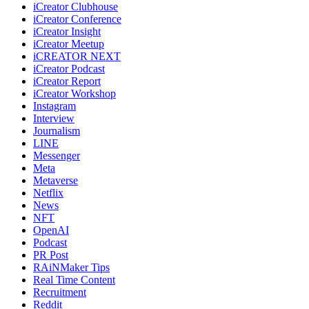
iCreator Clubhouse
iCreator Conference
iCreator Insight
iCreator Meetup
iCREATOR NEXT
iCreator Podcast
iCreator Report
iCreator Workshop
Instagram
Interview
Journalism
LINE
Messenger
Meta
Metaverse
Netflix
News
NFT
OpenAI
Podcast
PR Post
RAiNMaker Tips
Real Time Content
Recruitment
Reddit