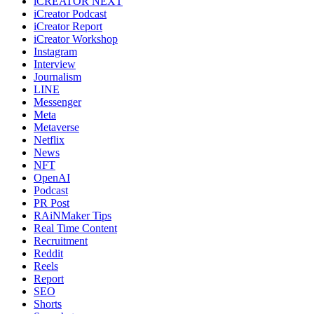
iCREATOR NEXT
iCreator Podcast
iCreator Report
iCreator Workshop
Instagram
Interview
Journalism
LINE
Messenger
Meta
Metaverse
Netflix
News
NFT
OpenAI
Podcast
PR Post
RAiNMaker Tips
Real Time Content
Recruitment
Reddit
Reels
Report
SEO
Shorts