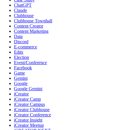
ChatGPT
Claude
Clubhouse
Clubhouse Townhall
Content Creator
Content Marketing
Data
Discord
E-commerce
Edits
Election
Event/Conference
Facebook
Game
Gemini
Google
Google Gemini
iCreator
iCreator Camp
iCreator Campus
iCreator Clubhouse
iCreator Conference
iCreator Insight
iCreator Meetup