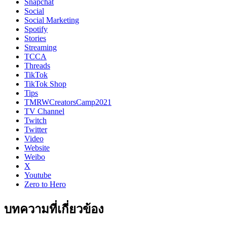
Snapchat
Social
Social Marketing
Spotify
Stories
Streaming
TCCA
Threads
TikTok
TikTok Shop
Tips
TMRWCreatorsCamp2021
TV Channel
Twitch
Twitter
Video
Website
Weibo
X
Youtube
Zero to Hero
บทความที่เกี่ยวข้อง