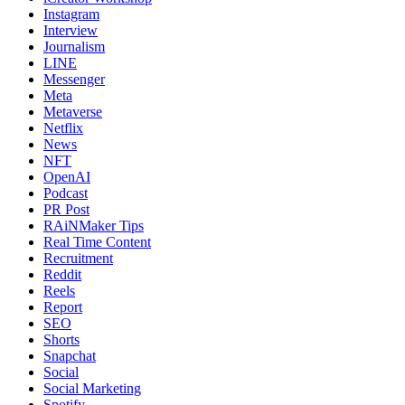
Instagram
Interview
Journalism
LINE
Messenger
Meta
Metaverse
Netflix
News
NFT
OpenAI
Podcast
PR Post
RAiNMaker Tips
Real Time Content
Recruitment
Reddit
Reels
Report
SEO
Shorts
Snapchat
Social
Social Marketing
Spotify