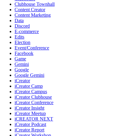
Clubhouse Townhall
Content Creator
Content Marketing
Data
Discord
E-commerce
Edits
Election
Event/Conference
Facebook
Game
Gemini
Google
Google Gemini
iCreator
iCreator Camp
iCreator Campus
iCreator Clubhouse
iCreator Conference
iCreator Insight
iCreator Meetup
iCREATOR NEXT
iCreator Podcast
iCreator Report
iCreator Workshop