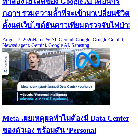
พาส่องไฮไลต์ของ Google AI เดือนกร
กฎาฯ รวมความล้ำที่จะเข้ามาเปลี่ยนชีวิต
ตั้งแต่เว็บไซต์ยันดาวเทียมตรวจจับไฟป่า!
August 7, 2026
Naree W.
AI
,
Gemini
,
Google
,
Google Gemini
,
News
ai agent
,
Gemini
,
Google AI
,
Samsung
Meta เผยเหตุผลทำไมต้องมี Data Center
ของตัวเอง พร้อมดัน 'Personal