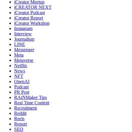
iCreator Meetup
iCREATOR NEXT
iCreator Podcast
iCreator Report
iCreator Workshop
Instagram
Interview
Journalism
LINE
Messenger
Meta
Metaverse
Netflix
News
NFT
OpenAI
Podcast
PR Post
RAiNMaker Tips
Real Time Content
Recruitment
Reddit
Reels
Report
SEO