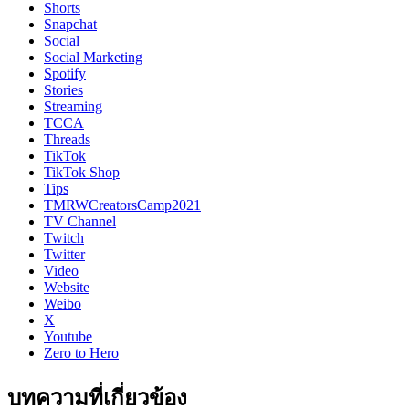
Shorts
Snapchat
Social
Social Marketing
Spotify
Stories
Streaming
TCCA
Threads
TikTok
TikTok Shop
Tips
TMRWCreatorsCamp2021
TV Channel
Twitch
Twitter
Video
Website
Weibo
X
Youtube
Zero to Hero
บทความที่เกี่ยวข้อง