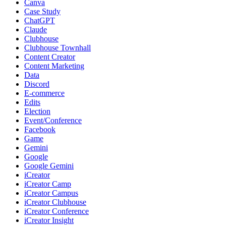
Canva
Case Study
ChatGPT
Claude
Clubhouse
Clubhouse Townhall
Content Creator
Content Marketing
Data
Discord
E-commerce
Edits
Election
Event/Conference
Facebook
Game
Gemini
Google
Google Gemini
iCreator
iCreator Camp
iCreator Campus
iCreator Clubhouse
iCreator Conference
iCreator Insight