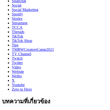
Snapchat
Social
Social Marketing
Spotify
Stories
Streaming
TCCA
Threads
TikTok
TikTok Shop
Tips
TMRWCreatorsCamp2021
TV Channel
Twitch
Twitter
Video
Website
Weibo
X
Youtube
Zero to Hero
บทความที่เกี่ยวข้อง