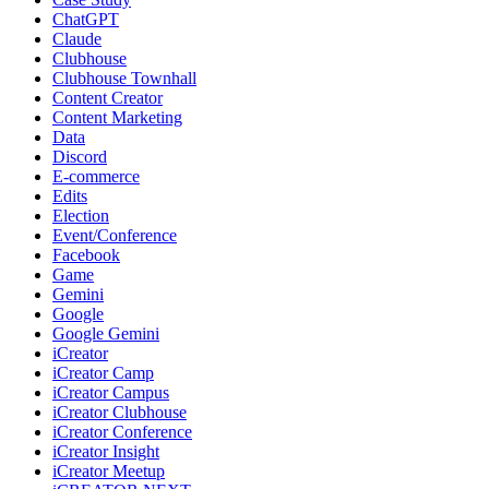
ChatGPT
Claude
Clubhouse
Clubhouse Townhall
Content Creator
Content Marketing
Data
Discord
E-commerce
Edits
Election
Event/Conference
Facebook
Game
Gemini
Google
Google Gemini
iCreator
iCreator Camp
iCreator Campus
iCreator Clubhouse
iCreator Conference
iCreator Insight
iCreator Meetup