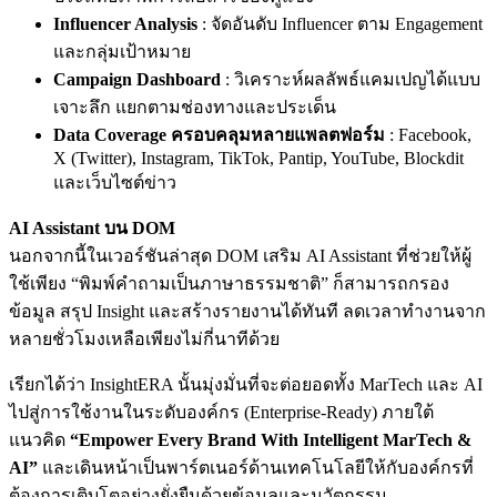
Influencer Analysis
: จัดอันดับ Influencer ตาม Engagement
และกลุ่มเป้าหมาย
Campaign Dashboard
: วิเคราะห์ผลลัพธ์แคมเปญได้แบบ
เจาะลึก แยกตามช่องทางและประเด็น
Data Coverage ครอบคลุมหลายแพลตฟอร์ม
: Facebook,
X (Twitter), Instagram, TikTok, Pantip, YouTube, Blockdit
และเว็บไซต์ข่าว
AI Assistant บน DOM
นอกจากนี้ในเวอร์ชันล่าสุด DOM เสริม AI Assistant ที่ช่วยให้ผู้
ใช้เพียง “พิมพ์คำถามเป็นภาษาธรรมชาติ” ก็สามารถกรอง
ข้อมูล สรุป Insight และสร้างรายงานได้ทันที ลดเวลาทำงานจาก
หลายชั่วโมงเหลือเพียงไม่กี่นาทีด้วย
เรียกได้ว่า
InsightERA นั้น
มุ่งมั่นที่จะต่อยอดทั้ง MarTech และ AI
ไปสู่การใช้งานในระดับองค์กร (Enterprise-Ready) ภายใต้
แนวคิด
“Empower Every Brand With Intelligent MarTech &
AI”
และเดินหน้าเป็นพาร์ตเนอร์ด้านเทคโนโลยีให้กับองค์กรที่
ต้องการเติบโตอย่างยั่งยืนด้วยข้อมูลและนวัตกรรม