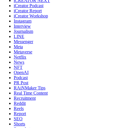
iCREATOR NEXT
iCreator Podcast
iCreator Report
iCreator Workshop
Instagram
Interview
Journalism
LINE
Messenger
Meta
Metaverse
Netflix
News
NFT
OpenAI
Podcast
PR Post
RAiNMaker Tips
Real Time Content
Recruitment
Reddit
Reels
Report
SEO
Shorts