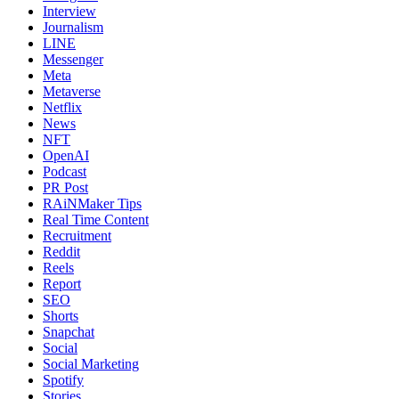
Interview
Journalism
LINE
Messenger
Meta
Metaverse
Netflix
News
NFT
OpenAI
Podcast
PR Post
RAiNMaker Tips
Real Time Content
Recruitment
Reddit
Reels
Report
SEO
Shorts
Snapchat
Social
Social Marketing
Spotify
Stories