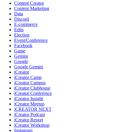
Content Creator
Content Marketing
Data
Discord
E-commerce
Edits
Election
Event/Conference
Facebook
Game
Gemini
Google
Google Gemini
iCreator
iCreator Camp
iCreator Campus
iCreator Clubhouse
iCreator Conference
iCreator Insight
iCreator Meetup
iCREATOR NEXT
iCreator Podcast
iCreator Report
iCreator Workshop
Instagram