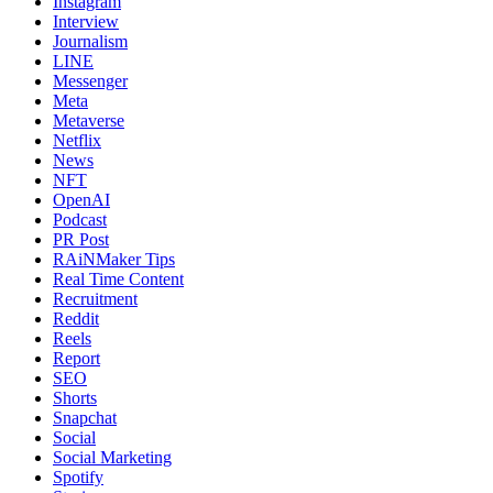
Instagram
Interview
Journalism
LINE
Messenger
Meta
Metaverse
Netflix
News
NFT
OpenAI
Podcast
PR Post
RAiNMaker Tips
Real Time Content
Recruitment
Reddit
Reels
Report
SEO
Shorts
Snapchat
Social
Social Marketing
Spotify