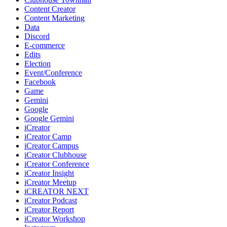
Content Creator
Content Marketing
Data
Discord
E-commerce
Edits
Election
Event/Conference
Facebook
Game
Gemini
Google
Google Gemini
iCreator
iCreator Camp
iCreator Campus
iCreator Clubhouse
iCreator Conference
iCreator Insight
iCreator Meetup
iCREATOR NEXT
iCreator Podcast
iCreator Report
iCreator Workshop