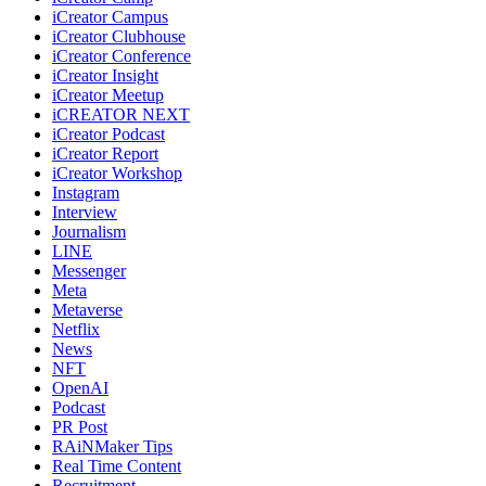
iCreator Campus
iCreator Clubhouse
iCreator Conference
iCreator Insight
iCreator Meetup
iCREATOR NEXT
iCreator Podcast
iCreator Report
iCreator Workshop
Instagram
Interview
Journalism
LINE
Messenger
Meta
Metaverse
Netflix
News
NFT
OpenAI
Podcast
PR Post
RAiNMaker Tips
Real Time Content
Recruitment