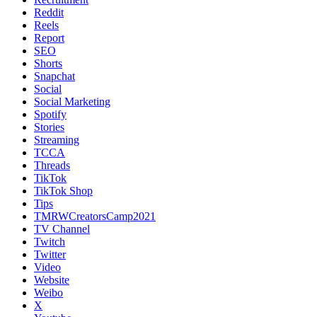
Reddit
Reels
Report
SEO
Shorts
Snapchat
Social
Social Marketing
Spotify
Stories
Streaming
TCCA
Threads
TikTok
TikTok Shop
Tips
TMRWCreatorsCamp2021
TV Channel
Twitch
Twitter
Video
Website
Weibo
X