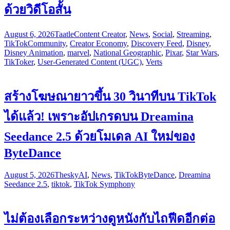
ด้วยวิดีโอสั้น
August 6, 2026
Taatle
Content Creator
,
News
,
Social
,
Streaming
,
TikTok
Community
,
Creator Economy
,
Discovery Feed
,
Disney
,
Disney Animation
,
marvel
,
National Geographic
,
Pixar
,
Star Wars
,
TikToker
,
User-Generated Content (UGC)
,
Verts
สร้างโฆษณายาวขึ้น 30 วินาทีบน TikTok
ได้แล้ว! เพราะอัปเกรดบน Dreamina
Seedance 2.5 ด้วยโมเดล AI ใหม่ของ
ByteDance
August 5, 2026
Thesky
AI
,
News
,
TikTok
ByteDance
,
Dreamina
Seedance 2.5
,
tiktok
,
TikTok Symphony
ไม่ต้องเลือกระหว่างดูหนังกับไถฟีดอีกต่อ