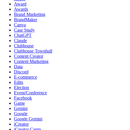
Award
Awards
Brand Marketing
BrandMaker
Canva
Case Study
ChatGPT
Claude
Clubhouse
Clubhouse Townhall
Content Creator
Content Marketing
Data
Discord
E-commerce
Edits
Election
Event/Conference
Facebook
Game
Gemini
Google
Google Gemini
iCreator
iCreator Camp