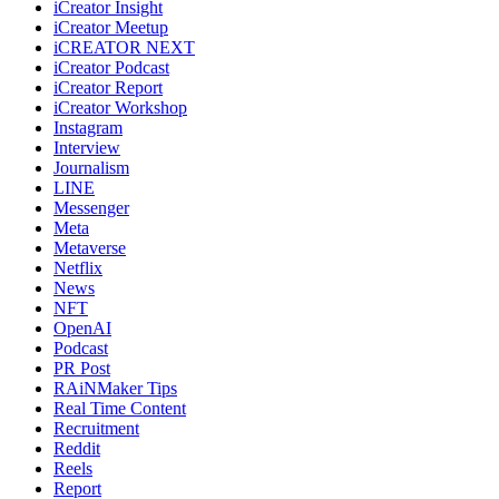
iCreator Insight
iCreator Meetup
iCREATOR NEXT
iCreator Podcast
iCreator Report
iCreator Workshop
Instagram
Interview
Journalism
LINE
Messenger
Meta
Metaverse
Netflix
News
NFT
OpenAI
Podcast
PR Post
RAiNMaker Tips
Real Time Content
Recruitment
Reddit
Reels
Report