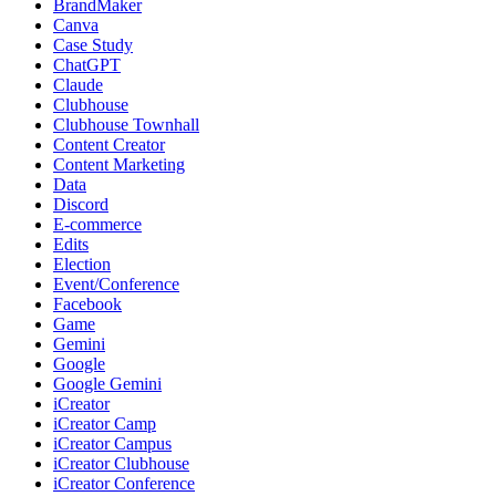
BrandMaker
Canva
Case Study
ChatGPT
Claude
Clubhouse
Clubhouse Townhall
Content Creator
Content Marketing
Data
Discord
E-commerce
Edits
Election
Event/Conference
Facebook
Game
Gemini
Google
Google Gemini
iCreator
iCreator Camp
iCreator Campus
iCreator Clubhouse
iCreator Conference