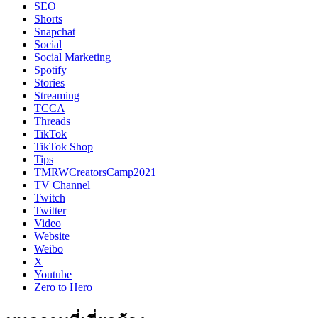
SEO
Shorts
Snapchat
Social
Social Marketing
Spotify
Stories
Streaming
TCCA
Threads
TikTok
TikTok Shop
Tips
TMRWCreatorsCamp2021
TV Channel
Twitch
Twitter
Video
Website
Weibo
X
Youtube
Zero to Hero