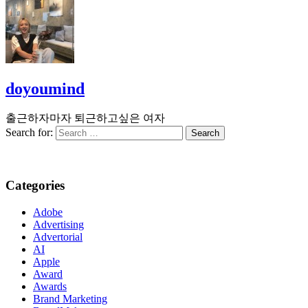
doyoumind
출근하자마자 퇴근하고싶은 여자
Search for:
Categories
Adobe
Advertising
Advertorial
AI
Apple
Award
Awards
Brand Marketing