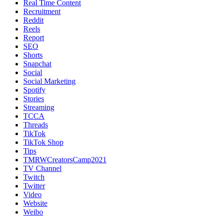
Real Time Content
Recruitment
Reddit
Reels
Report
SEO
Shorts
Snapchat
Social
Social Marketing
Spotify
Stories
Streaming
TCCA
Threads
TikTok
TikTok Shop
Tips
TMRWCreatorsCamp2021
TV Channel
Twitch
Twitter
Video
Website
Weibo