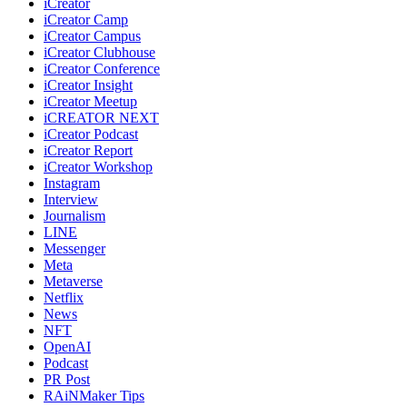
iCreator
iCreator Camp
iCreator Campus
iCreator Clubhouse
iCreator Conference
iCreator Insight
iCreator Meetup
iCREATOR NEXT
iCreator Podcast
iCreator Report
iCreator Workshop
Instagram
Interview
Journalism
LINE
Messenger
Meta
Metaverse
Netflix
News
NFT
OpenAI
Podcast
PR Post
RAiNMaker Tips