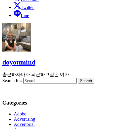
Twitter
Line
doyoumind
출근하자마자 퇴근하고싶은 여자
Search for:
Categories
Adobe
Advertising
Advertorial