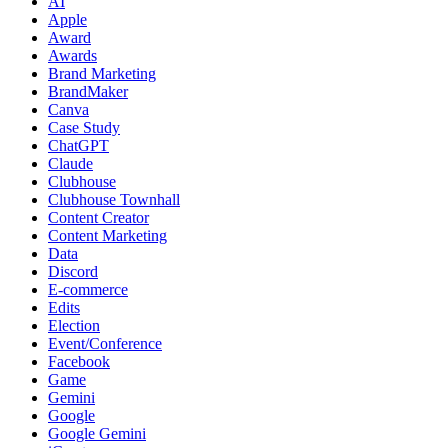
AI
Apple
Award
Awards
Brand Marketing
BrandMaker
Canva
Case Study
ChatGPT
Claude
Clubhouse
Clubhouse Townhall
Content Creator
Content Marketing
Data
Discord
E-commerce
Edits
Election
Event/Conference
Facebook
Game
Gemini
Google
Google Gemini