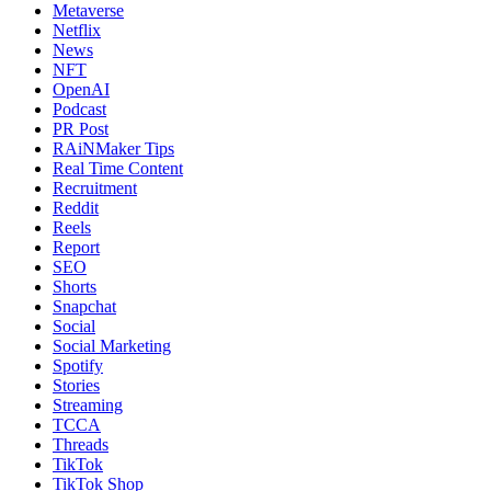
Metaverse
Netflix
News
NFT
OpenAI
Podcast
PR Post
RAiNMaker Tips
Real Time Content
Recruitment
Reddit
Reels
Report
SEO
Shorts
Snapchat
Social
Social Marketing
Spotify
Stories
Streaming
TCCA
Threads
TikTok
TikTok Shop