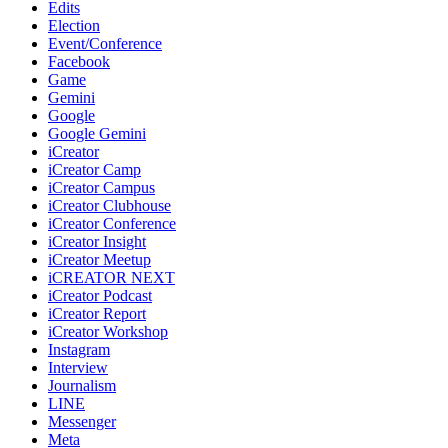
Edits
Election
Event/Conference
Facebook
Game
Gemini
Google
Google Gemini
iCreator
iCreator Camp
iCreator Campus
iCreator Clubhouse
iCreator Conference
iCreator Insight
iCreator Meetup
iCREATOR NEXT
iCreator Podcast
iCreator Report
iCreator Workshop
Instagram
Interview
Journalism
LINE
Messenger
Meta