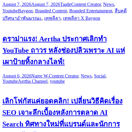
August 7, 2026
August 7, 2026
Taatle
Content Creator
,
News
,
Youtube
Baygon
,
Branded Content
,
Branded Entertainment
,
สืบคดี
ปริศนาอำพันมรณะ
,
เทพลีลา
,
เทพลีลา X Baygon
ดราม่าแรง! Aertha ประกาศเลิกทำ
YouTube ถาวร หลังช่องปลิวเพราะ AI แห่
เผาป้ายทิ้งกลางไลฟ์!
August 6, 2026
Naree W.
Content Creator
,
News
,
Social
,
Youtube
Aertha Channel
,
youtube
เลิกโฟกัสแค่ยอดคลิก! เปลี่ยนวิธีคิดเรื่อง
SEO เจาะลึกเบื้องหลังการตลาด AI
Search ทิศทางใหม่ที่แบรนด์และนักการ