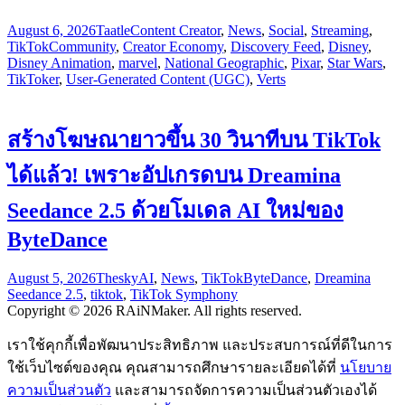
August 6, 2026
Taatle
Content Creator
,
News
,
Social
,
Streaming
,
TikTok
Community
,
Creator Economy
,
Discovery Feed
,
Disney
,
Disney Animation
,
marvel
,
National Geographic
,
Pixar
,
Star Wars
,
TikToker
,
User-Generated Content (UGC)
,
Verts
สร้างโฆษณายาวขึ้น 30 วินาทีบน TikTok
ได้แล้ว! เพราะอัปเกรดบน Dreamina
Seedance 2.5 ด้วยโมเดล AI ใหม่ของ
ByteDance
August 5, 2026
Thesky
AI
,
News
,
TikTok
ByteDance
,
Dreamina
Seedance 2.5
,
tiktok
,
TikTok Symphony
Copyright © 2026 RAiNMaker. All rights reserved.
เราใช้คุกกี้เพื่อพัฒนาประสิทธิภาพ และประสบการณ์ที่ดีในการ
ใช้เว็บไซต์ของคุณ คุณสามารถศึกษารายละเอียดได้ที่
นโยบาย
ความเป็นส่วนตัว
และสามารถจัดการความเป็นส่วนตัวเองได้