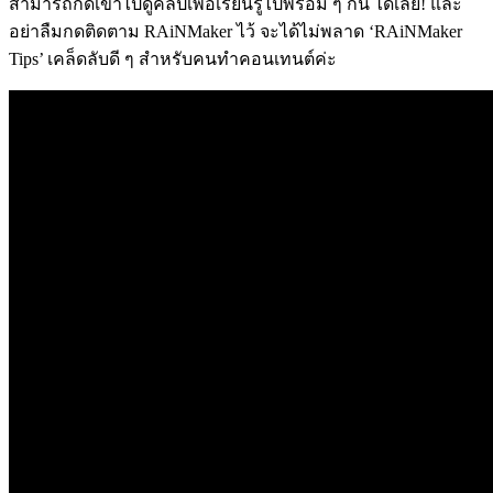
สามารถกดเข้าไปดูคลิปเพื่อเรียนรู้ไปพร้อม ๆ กัน ได้เลย! และ
อย่าลืมกดติดตาม RAiNMaker ไว้ จะได้ไม่พลาด ‘RAiNMaker
Tips’ เคล็ดลับดี ๆ สำหรับคนทำคอนเทนต์ค่ะ