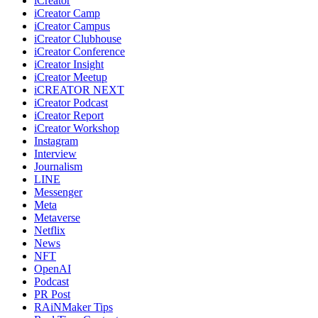
iCreator
iCreator Camp
iCreator Campus
iCreator Clubhouse
iCreator Conference
iCreator Insight
iCreator Meetup
iCREATOR NEXT
iCreator Podcast
iCreator Report
iCreator Workshop
Instagram
Interview
Journalism
LINE
Messenger
Meta
Metaverse
Netflix
News
NFT
OpenAI
Podcast
PR Post
RAiNMaker Tips