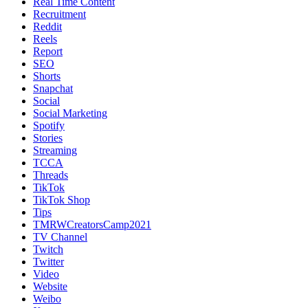
Real Time Content
Recruitment
Reddit
Reels
Report
SEO
Shorts
Snapchat
Social
Social Marketing
Spotify
Stories
Streaming
TCCA
Threads
TikTok
TikTok Shop
Tips
TMRWCreatorsCamp2021
TV Channel
Twitch
Twitter
Video
Website
Weibo