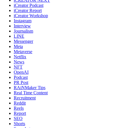
iCREATOR NEXT
iCreator Podcast
iCreator Report
iCreator Workshop
Instagram
Interview
Journalism
LINE
Messenger
Meta
Metaverse
Netflix
News
NFT
OpenAI
Podcast
PR Post
RAiNMaker Tips
Real Time Content
Recruitment
Reddit
Reels
Report
SEO
Shorts