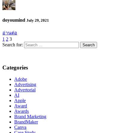
doyoumind
July 29, 2021
อ่านต่อ
1
2
3
Search for:
Categories
Adobe
Advertising
Advertorial
AI
Apple
Award
Awards
Brand Marketing
BrandMaker
Canva
Case Study