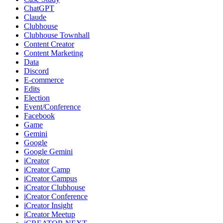
ChatGPT
Claude
Clubhouse
Clubhouse Townhall
Content Creator
Content Marketing
Data
Discord
E-commerce
Edits
Election
Event/Conference
Facebook
Game
Gemini
Google
Google Gemini
iCreator
iCreator Camp
iCreator Campus
iCreator Clubhouse
iCreator Conference
iCreator Insight
iCreator Meetup