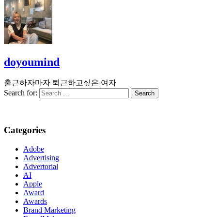
doyoumind
출근하자마자 퇴근하고싶은 여자
Search for:
Categories
Adobe
Advertising
Advertorial
AI
Apple
Award
Awards
Brand Marketing