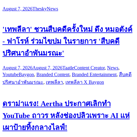
August 7, 2026
Thesky
News
'เทพลีลา' ชวนสืบคดีครั้งใหม่ ดึง หมอตังค์
- ฟาโรห์ ร่วมไขปม ในรายการ 'สืบคดี
ปริศนาอำพันมรณะ'
August 7, 2026
August 7, 2026
Taatle
Content Creator
,
News
,
Youtube
Baygon
,
Branded Content
,
Branded Entertainment
,
สืบคดี
ปริศนาอำพันมรณะ
,
เทพลีลา
,
เทพลีลา X Baygon
ดราม่าแรง! Aertha ประกาศเลิกทำ
YouTube ถาวร หลังช่องปลิวเพราะ AI แห่
เผาป้ายทิ้งกลางไลฟ์!