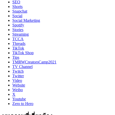
SEO
Shorts
Snapchat
Social
Social Marketing
Spotify
Stories
Streaming
TCCA
Threads
TikTok
TikTok Shop
Tips
TMRWCreatorsCamp2021
TV Channel
Twitch
Twitter
Video
Website
Weibo
X
Youtube
Zero to Hero