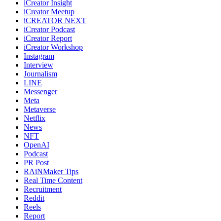
iCreator Insight
iCreator Meetup
iCREATOR NEXT
iCreator Podcast
iCreator Report
iCreator Workshop
Instagram
Interview
Journalism
LINE
Messenger
Meta
Metaverse
Netflix
News
NFT
OpenAI
Podcast
PR Post
RAiNMaker Tips
Real Time Content
Recruitment
Reddit
Reels
Report