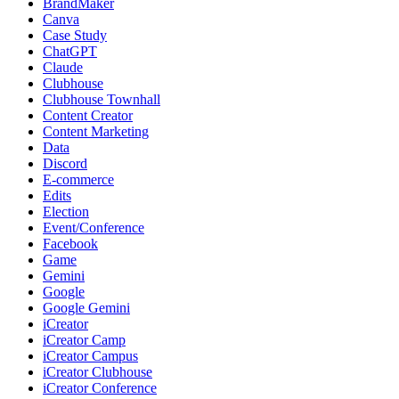
BrandMaker
Canva
Case Study
ChatGPT
Claude
Clubhouse
Clubhouse Townhall
Content Creator
Content Marketing
Data
Discord
E-commerce
Edits
Election
Event/Conference
Facebook
Game
Gemini
Google
Google Gemini
iCreator
iCreator Camp
iCreator Campus
iCreator Clubhouse
iCreator Conference