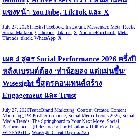
Monthly Active Users กว่า 3 พันล้านคน
แซงหน้า YouTube, TikTok และ X
July 27, 2026
Thesky
Facebook
,
Instagram
,
Messenger
,
Meta
,
Reels
,
Social Marketing
,
Threads
,
TikTok
,
X
,
Youtube
Facebook
,
Meta
,
Threads
,
tiktok
,
WhatsApp
,
X
เผย 4 สูตร Social Performance 2026 ครึ่งปี
หลังแบรนด์ต้อง ‘ทำน้อยลง แต่แม่นขึ้น’
Wisesight ชี้สูตรคอนเทนต์สร้าง
Engagement และ Trust
July 27, 2026
Taatle
Brand Marketing
,
Content Creator
,
Content
Marketing
,
PR Post
Performance
,
Social Media Trends 2026
,
Social
Media Trends: The Springboard to Your Next Move
,
Social
Performance = (Relevance × Participation × Utility) × Trust
,
WISESIGHT
,
Wisesight Cheat Day no.2/26