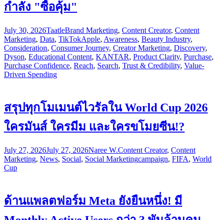
กำลัง "ซื้อคุ้ม"
July 30, 2026
Taatle
Brand Marketing
,
Content Creator
,
Content
Marketing
,
Data
,
TikTok
Apple
,
Awareness
,
Beauty Industry
,
Consideration
,
Consumer Journey
,
Creator Marketing
,
Discovery
,
Dyson
,
Educational Content
,
KANTAR
,
Product Clarity
,
Purchase
,
Purchase Confidence
,
Reach
,
Search
,
Trust & Credibility
,
Value-
Driven Spending
สรุปทุกโมเมนต์ไวรัลใน World Cup 2026
ใครมันส์ ใครมีม และใครขโมยซีน!?
July 27, 2026
July 27, 2026
Naree W.
Content Creator
,
Content
Marketing
,
News
,
Social
,
Social Marketing
campaign
,
FIFA
,
World
Cup
ด้านแพลตฟอร์ม Meta ยังยืนหนึ่ง! มี