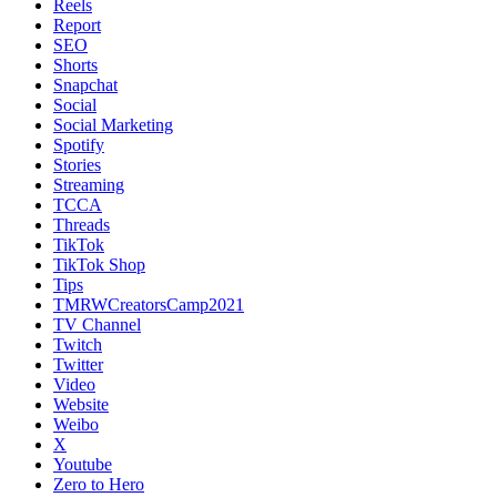
Reels
Report
SEO
Shorts
Snapchat
Social
Social Marketing
Spotify
Stories
Streaming
TCCA
Threads
TikTok
TikTok Shop
Tips
TMRWCreatorsCamp2021
TV Channel
Twitch
Twitter
Video
Website
Weibo
X
Youtube
Zero to Hero