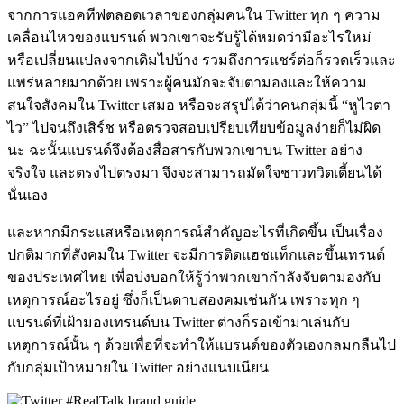
จากการแอคทีฟตลอดเวลาของกลุ่มคนใน Twitter ทุก ๆ ความ
เคลื่อนไหวของแบรนด์ พวกเขาจะรับรู้ได้หมดว่ามีอะไรใหม่
หรือเปลี่ยนแปลงจากเดิมไปบ้าง รวมถึงการแชร์ต่อก็รวดเร็วและ
แพร่หลายมากด้วย เพราะผู้คนมักจะจับตามองและให้ความ
สนใจสังคมใน Twitter เสมอ หรือจะสรุปได้ว่าคนกลุ่มนี้ “หูไวตา
ไว” ไปจนถึงเสิร์ช หรือตรวจสอบเปรียบเทียบข้อมูลง่ายก็ไม่ผิด
นะ ฉะนั้นแบรนด์จึงต้องสื่อสารกับพวกเขาบน Twitter อย่าง
จริงใจ และตรงไปตรงมา จึงจะสามารถมัดใจชาวทวิตเตี้ยนได้
นั่นเอง
และหากมีกระแสหรือเหตุการณ์สำคัญอะไรที่เกิดขึ้น เป็นเรื่อง
ปกติมากที่สังคมใน Twitter จะมีการติดแฮชแท็กและขึ้นเทรนด์
ของประเทศไทย เพื่อบ่งบอกให้รู้ว่าพวกเขากำลังจับตามองกับ
เหตุการณ์อะไรอยู่ ซึ่งก็เป็นดาบสองคมเช่นกัน เพราะทุก ๆ
แบรนด์ที่เฝ้ามองเทรนด์บน Twitter ต่างก็รอเข้ามาเล่นกับ
เหตุการณ์นั้น ๆ ด้วยเพื่อที่จะทำให้แบรนด์ของตัวเองกลมกลืนไป
กับกลุ่มเป้าหมายใน Twitter อย่างแนบเนียน