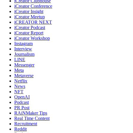
iCreator Clubhouse
iCreator Conference
iCreator Insight
iCreator Meetup
iCREATOR NEXT
iCreator Podcast
iCreator Report
iCreator Workshop
Instagram
Interview
Journalism
LINE
Messenger
Meta
Metaverse
Netflix
News
NFT
OpenAI
Podcast
PR Post
RAiNMaker Tips
Real Time Content
Recruitment
Reddit