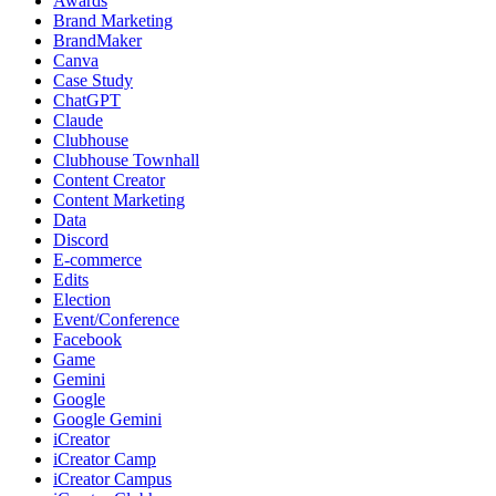
Awards
Brand Marketing
BrandMaker
Canva
Case Study
ChatGPT
Claude
Clubhouse
Clubhouse Townhall
Content Creator
Content Marketing
Data
Discord
E-commerce
Edits
Election
Event/Conference
Facebook
Game
Gemini
Google
Google Gemini
iCreator
iCreator Camp
iCreator Campus