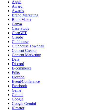
Apple
Award
Awards
Brand Marketing
BrandMaker
Canva
Case Study
ChatGPT
Claude
Clubhouse
Clubhouse Townhall
Content Creator
Content Marketing
Data
Discord
E-commerce
Edits
Election
Event/Conference
Facebook
Game
Gemini
Google
Google Gemini
iCreator