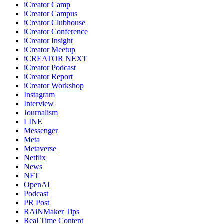
iCreator Camp
iCreator Campus
iCreator Clubhouse
iCreator Conference
iCreator Insight
iCreator Meetup
iCREATOR NEXT
iCreator Podcast
iCreator Report
iCreator Workshop
Instagram
Interview
Journalism
LINE
Messenger
Meta
Metaverse
Netflix
News
NFT
OpenAI
Podcast
PR Post
RAiNMaker Tips
Real Time Content