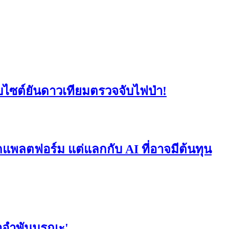
็บไซต์ยันดาวเทียมตรวจจับไฟป่า!
ุกแพลตฟอร์ม แต่แลกกับ AI ที่อาจมีต้นทุน
ศนาอำพันมรณะ'