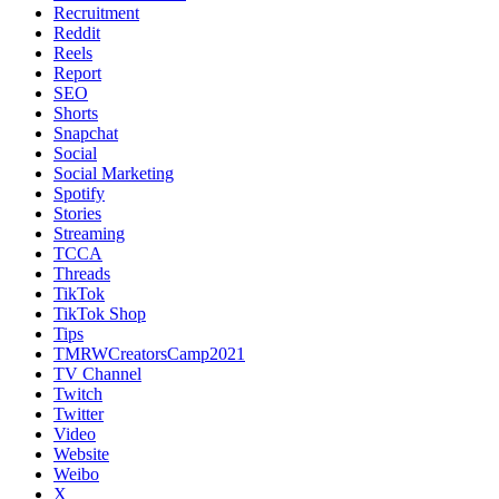
Recruitment
Reddit
Reels
Report
SEO
Shorts
Snapchat
Social
Social Marketing
Spotify
Stories
Streaming
TCCA
Threads
TikTok
TikTok Shop
Tips
TMRWCreatorsCamp2021
TV Channel
Twitch
Twitter
Video
Website
Weibo
X