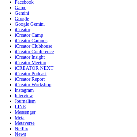
Facebook
Game
Gemini
Google
Google Gemini
iCreator
iCreator Camp
iCreator Campus
iCreator Clubhouse
iCreator Conference
iCreator Insight
iCreator Meetup
iCREATOR NEXT
iCreator Podcast
iCreator Report
iCreator Workshop
Instagram
Interview
Journalism
LINE
Messenger
Meta
Metaverse
Netflix
News