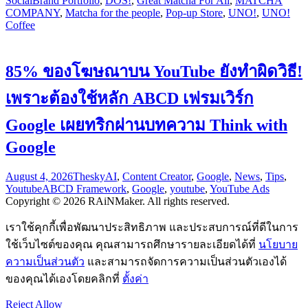
Social
Brand Portfolio
,
DOS!
,
Great Matcha For All
,
MATCHA
COMPANY
,
Matcha for the people
,
Pop-up Store
,
UNO!
,
UNO!
Coffee
85% ของโฆษณาบน YouTube ยังทำผิดวิธี!
เพราะต้องใช้หลัก ABCD เฟรมเวิร์ก
Google เผยทริกผ่านบทความ Think with
Google
August 4, 2026
Thesky
AI
,
Content Creator
,
Google
,
News
,
Tips
,
Youtube
ABCD Framework
,
Google
,
youtube
,
YouTube Ads
Copyright © 2026 RAiNMaker. All rights reserved.
เราใช้คุกกี้เพื่อพัฒนาประสิทธิภาพ และประสบการณ์ที่ดีในการ
ใช้เว็บไซต์ของคุณ คุณสามารถศึกษารายละเอียดได้ที่
นโยบาย
ความเป็นส่วนตัว
และสามารถจัดการความเป็นส่วนตัวเองได้
ของคุณได้เองโดยคลิกที่
ตั้งค่า
Reject
Allow