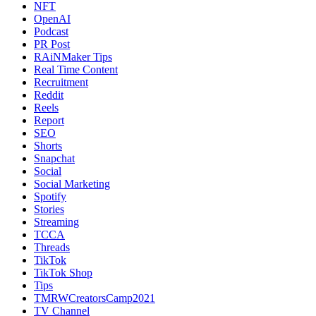
NFT
OpenAI
Podcast
PR Post
RAiNMaker Tips
Real Time Content
Recruitment
Reddit
Reels
Report
SEO
Shorts
Snapchat
Social
Social Marketing
Spotify
Stories
Streaming
TCCA
Threads
TikTok
TikTok Shop
Tips
TMRWCreatorsCamp2021
TV Channel