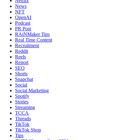
Netflix
News
NFT
OpenAI
Podcast
PR Post
RAiNMaker Tips
Real Time Content
Recruitment
Reddit
Reels
Report
SEO
Shorts
Snapchat
Social
Social Marketing
Spotify
Stories
Streaming
TCCA
Threads
TikTok
TikTok Shop
Tips