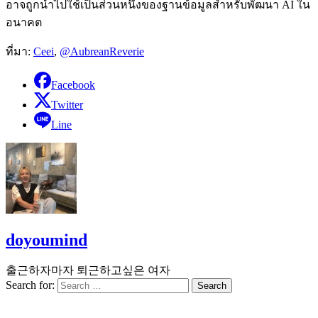
อาจถูกนำไปใช้เป็นส่วนหนึ่งของฐานข้อมูลสำหรับพัฒนา AI ใน
อนาคต
ที่มา:
Ceei
,
@AubreanReverie
Facebook
Twitter
Line
doyoumind
출근하자마자 퇴근하고싶은 여자
Search for: