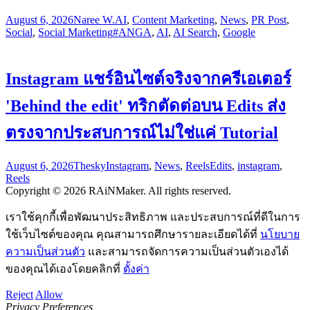
August 6, 2026
Naree W.
AI
,
Content Marketing
,
News
,
PR Post
,
Social
,
Social Marketing
#ANGA
,
AI
,
AI Search
,
Google
Instagram แชร์อินไซต์จริงจากครีเอเตอร์
'Behind the edit' ทริกตัดต่อบน Edits ส่ง
ตรงจากประสบการณ์ไม่ใช่แค่ Tutorial
August 6, 2026
Thesky
Instagram
,
News
,
Reels
Edits
,
instagram
,
Reels
Copyright © 2026 RAiNMaker. All rights reserved.
เราใช้คุกกี้เพื่อพัฒนาประสิทธิภาพ และประสบการณ์ที่ดีในการ
ใช้เว็บไซต์ของคุณ คุณสามารถศึกษารายละเอียดได้ที่
นโยบาย
ความเป็นส่วนตัว
และสามารถจัดการความเป็นส่วนตัวเองได้
ของคุณได้เองโดยคลิกที่
ตั้งค่า
Reject
Allow
Privacy Preferences