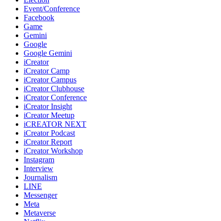
Event/Conference
Facebook
Game
Gemini
Google
Google Gemini
iCreator
iCreator Camp
iCreator Campus
iCreator Clubhouse
iCreator Conference
iCreator Insight
iCreator Meetup
iCREATOR NEXT
iCreator Podcast
iCreator Report
iCreator Workshop
Instagram
Interview
Journalism
LINE
Messenger
Meta
Metaverse