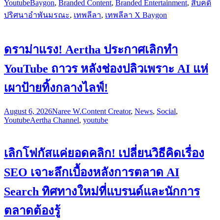
Youtube
Baygon
,
Branded Content
,
Branded Entertainment
,
สืบคดี
ปริศนาอำพันมรณะ
,
เทพลีลา
,
เทพลีลา X Baygon
ดราม่าแรง! Aertha ประกาศเลิกทำ
YouTube ถาวร หลังช่องปลิวเพราะ AI แห่
เผาป้ายทิ้งกลางไลฟ์!
August 6, 2026
Naree W.
Content Creator
,
News
,
Social
,
Youtube
Aertha Channel
,
youtube
เลิกโฟกัสแค่ยอดคลิก! เปลี่ยนวิธีคิดเรื่อง
SEO เจาะลึกเบื้องหลังการตลาด AI
Search ทิศทางใหม่ที่แบรนด์และนักการ
ตลาดต้องรู้