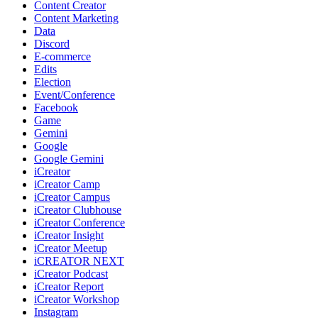
Content Creator
Content Marketing
Data
Discord
E-commerce
Edits
Election
Event/Conference
Facebook
Game
Gemini
Google
Google Gemini
iCreator
iCreator Camp
iCreator Campus
iCreator Clubhouse
iCreator Conference
iCreator Insight
iCreator Meetup
iCREATOR NEXT
iCreator Podcast
iCreator Report
iCreator Workshop
Instagram