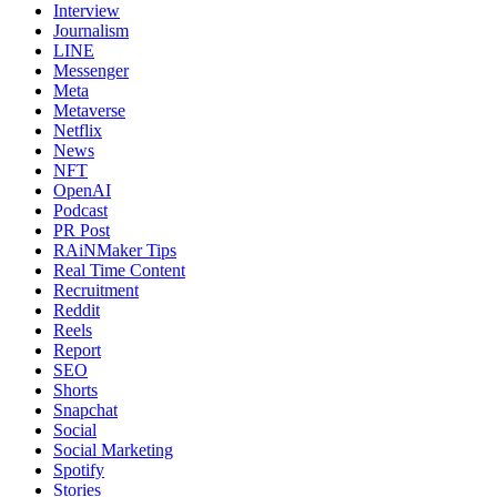
Interview
Journalism
LINE
Messenger
Meta
Metaverse
Netflix
News
NFT
OpenAI
Podcast
PR Post
RAiNMaker Tips
Real Time Content
Recruitment
Reddit
Reels
Report
SEO
Shorts
Snapchat
Social
Social Marketing
Spotify
Stories