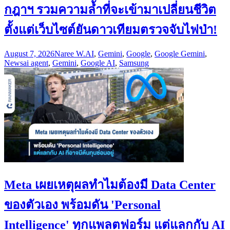
กฎาฯ รวมความล้ำที่จะเข้ามาเปลี่ยนชีวิต
ตั้งแต่เว็บไซต์ยันดาวเทียมตรวจจับไฟป่า!
August 7, 2026
Naree W.
AI
,
Gemini
,
Google
,
Google Gemini
,
News
ai agent
,
Gemini
,
Google AI
,
Samsung
Meta เผยเหตุผลทำไมต้องมี Data Center
ของตัวเอง พร้อมดัน 'Personal
Intelligence' ทุกแพลตฟอร์ม แต่แลกกับ AI