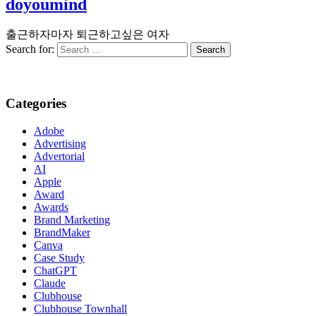
doyoumind
출근하자마자 퇴근하고싶은 여자
Search for:
Categories
Adobe
Advertising
Advertorial
AI
Apple
Award
Awards
Brand Marketing
BrandMaker
Canva
Case Study
ChatGPT
Claude
Clubhouse
Clubhouse Townhall