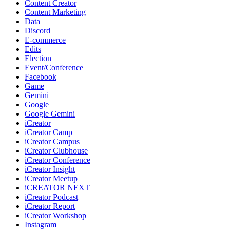
Content Creator
Content Marketing
Data
Discord
E-commerce
Edits
Election
Event/Conference
Facebook
Game
Gemini
Google
Google Gemini
iCreator
iCreator Camp
iCreator Campus
iCreator Clubhouse
iCreator Conference
iCreator Insight
iCreator Meetup
iCREATOR NEXT
iCreator Podcast
iCreator Report
iCreator Workshop
Instagram