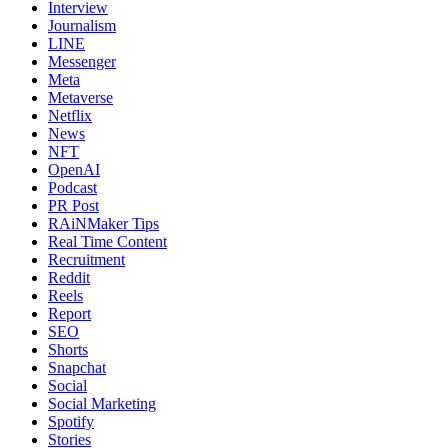
Interview
Journalism
LINE
Messenger
Meta
Metaverse
Netflix
News
NFT
OpenAI
Podcast
PR Post
RAiNMaker Tips
Real Time Content
Recruitment
Reddit
Reels
Report
SEO
Shorts
Snapchat
Social
Social Marketing
Spotify
Stories