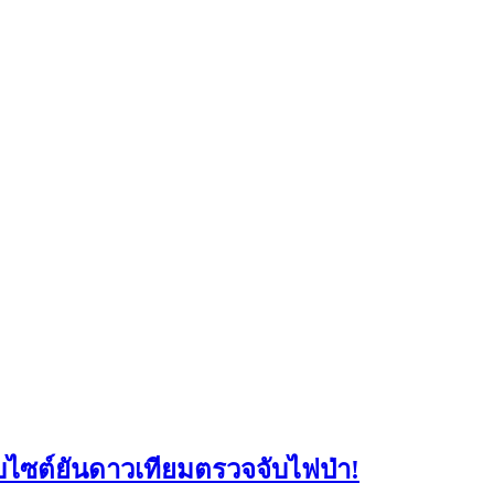
็บไซต์ยันดาวเทียมตรวจจับไฟป่า!