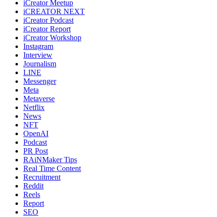
iCreator Meetup
iCREATOR NEXT
iCreator Podcast
iCreator Report
iCreator Workshop
Instagram
Interview
Journalism
LINE
Messenger
Meta
Metaverse
Netflix
News
NFT
OpenAI
Podcast
PR Post
RAiNMaker Tips
Real Time Content
Recruitment
Reddit
Reels
Report
SEO