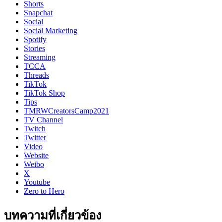
Shorts
Snapchat
Social
Social Marketing
Spotify
Stories
Streaming
TCCA
Threads
TikTok
TikTok Shop
Tips
TMRWCreatorsCamp2021
TV Channel
Twitch
Twitter
Video
Website
Weibo
X
Youtube
Zero to Hero
บทความที่เกี่ยวข้อง