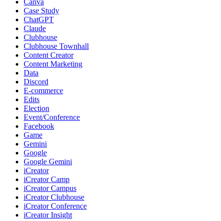
Canva
Case Study
ChatGPT
Claude
Clubhouse
Clubhouse Townhall
Content Creator
Content Marketing
Data
Discord
E-commerce
Edits
Election
Event/Conference
Facebook
Game
Gemini
Google
Google Gemini
iCreator
iCreator Camp
iCreator Campus
iCreator Clubhouse
iCreator Conference
iCreator Insight