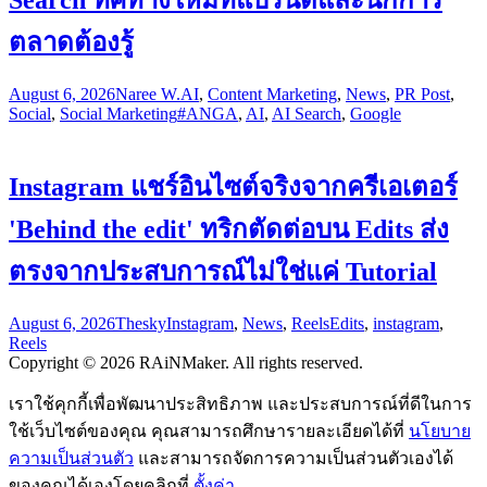
ตลาดต้องรู้
August 6, 2026
Naree W.
AI
,
Content Marketing
,
News
,
PR Post
,
Social
,
Social Marketing
#ANGA
,
AI
,
AI Search
,
Google
Instagram แชร์อินไซต์จริงจากครีเอเตอร์
'Behind the edit' ทริกตัดต่อบน Edits ส่ง
ตรงจากประสบการณ์ไม่ใช่แค่ Tutorial
August 6, 2026
Thesky
Instagram
,
News
,
Reels
Edits
,
instagram
,
Reels
Copyright © 2026 RAiNMaker. All rights reserved.
เราใช้คุกกี้เพื่อพัฒนาประสิทธิภาพ และประสบการณ์ที่ดีในการ
ใช้เว็บไซต์ของคุณ คุณสามารถศึกษารายละเอียดได้ที่
นโยบาย
ความเป็นส่วนตัว
และสามารถจัดการความเป็นส่วนตัวเองได้
ของคุณได้เองโดยคลิกที่
ตั้งค่า