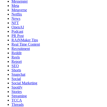
Messenger
Meta
Metaverse
Netflix
News
NFT
OpenAI
Podcast
PR Post
RAiNMaker Tips
Real Time Content
Recruitment
Reddit
Reels
Report
SEO
Shorts
Snapchat
Social
Social Marketing
Spotify
Stories
Streaming
TCCA
Threads