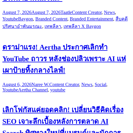
August 7, 2026
August 7, 2026
Taatle
Content Creator
,
News
,
Youtube
Baygon
,
Branded Content
,
Branded Entertainment
,
สืบคดี
ปริศนาอำพันมรณะ
,
เทพลีลา
,
เทพลีลา X Baygon
ดราม่าแรง! Aertha ประกาศเลิกทำ
YouTube ถาวร หลังช่องปลิวเพราะ AI แห่
เผาป้ายทิ้งกลางไลฟ์!
August 6, 2026
Naree W.
Content Creator
,
News
,
Social
,
Youtube
Aertha Channel
,
youtube
เลิกโฟกัสแค่ยอดคลิก! เปลี่ยนวิธีคิดเรื่อง
SEO เจาะลึกเบื้องหลังการตลาด AI
Search ทิศทางใหม่ที่แบรนด์และนักการ