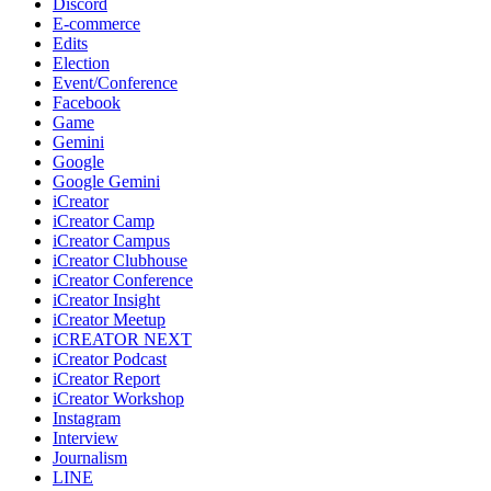
Discord
E-commerce
Edits
Election
Event/Conference
Facebook
Game
Gemini
Google
Google Gemini
iCreator
iCreator Camp
iCreator Campus
iCreator Clubhouse
iCreator Conference
iCreator Insight
iCreator Meetup
iCREATOR NEXT
iCreator Podcast
iCreator Report
iCreator Workshop
Instagram
Interview
Journalism
LINE