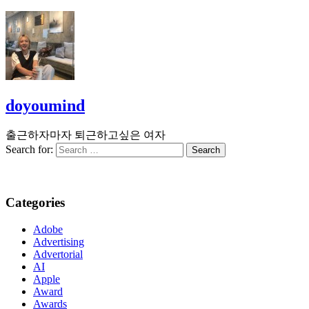
doyoumind
출근하자마자 퇴근하고싶은 여자
Search for:
Categories
Adobe
Advertising
Advertorial
AI
Apple
Award
Awards