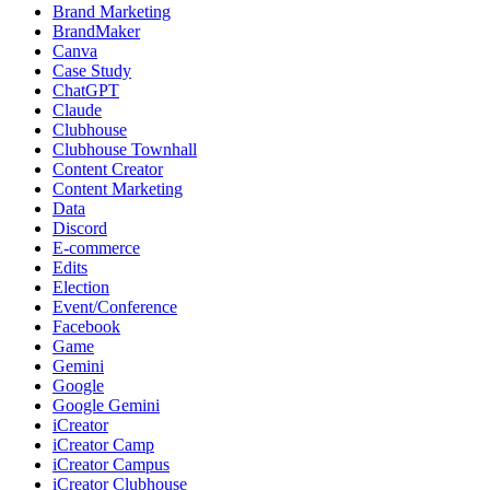
Brand Marketing
BrandMaker
Canva
Case Study
ChatGPT
Claude
Clubhouse
Clubhouse Townhall
Content Creator
Content Marketing
Data
Discord
E-commerce
Edits
Election
Event/Conference
Facebook
Game
Gemini
Google
Google Gemini
iCreator
iCreator Camp
iCreator Campus
iCreator Clubhouse