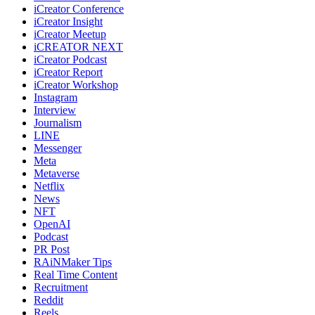
iCreator Conference
iCreator Insight
iCreator Meetup
iCREATOR NEXT
iCreator Podcast
iCreator Report
iCreator Workshop
Instagram
Interview
Journalism
LINE
Messenger
Meta
Metaverse
Netflix
News
NFT
OpenAI
Podcast
PR Post
RAiNMaker Tips
Real Time Content
Recruitment
Reddit
Reels