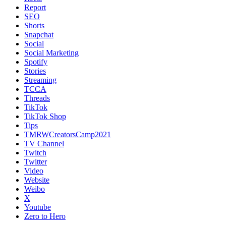
Report
SEO
Shorts
Snapchat
Social
Social Marketing
Spotify
Stories
Streaming
TCCA
Threads
TikTok
TikTok Shop
Tips
TMRWCreatorsCamp2021
TV Channel
Twitch
Twitter
Video
Website
Weibo
X
Youtube
Zero to Hero