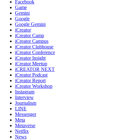
Facebook
Game
Gemini
Google
Google Gemini
iCreator
iCreator Camp
iCreator Campus
iCreator Clubhouse
iCreator Conference
iCreator Insight
iCreator Meetup
iCREATOR NEXT
iCreator Podcast
iCreator Report
iCreator Workshop
Instagram
Interview
Journalism
LINE
Messenger
Meta
Metaverse
Netflix
News