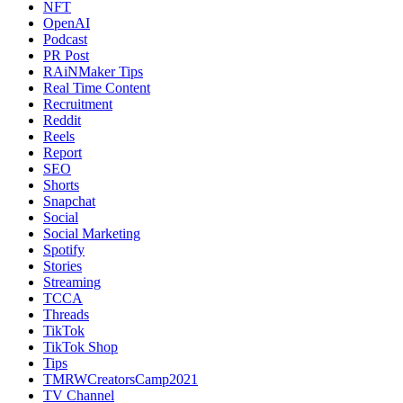
NFT
OpenAI
Podcast
PR Post
RAiNMaker Tips
Real Time Content
Recruitment
Reddit
Reels
Report
SEO
Shorts
Snapchat
Social
Social Marketing
Spotify
Stories
Streaming
TCCA
Threads
TikTok
TikTok Shop
Tips
TMRWCreatorsCamp2021
TV Channel