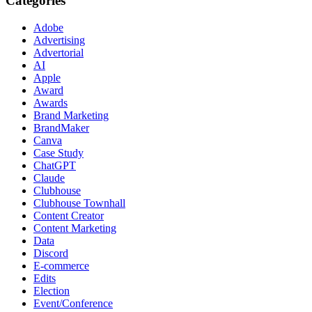
Categories
Adobe
Advertising
Advertorial
AI
Apple
Award
Awards
Brand Marketing
BrandMaker
Canva
Case Study
ChatGPT
Claude
Clubhouse
Clubhouse Townhall
Content Creator
Content Marketing
Data
Discord
E-commerce
Edits
Election
Event/Conference