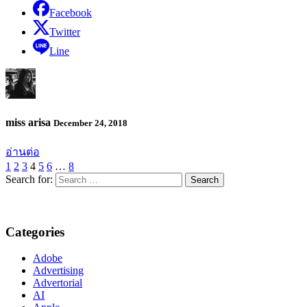
Facebook
Twitter
Line
miss arisa
December 24, 2018
อ่านต่อ
1
2
3
4
5
6
…
8
Search for:
Categories
Adobe
Advertising
Advertorial
AI