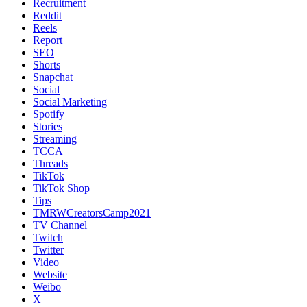
Recruitment
Reddit
Reels
Report
SEO
Shorts
Snapchat
Social
Social Marketing
Spotify
Stories
Streaming
TCCA
Threads
TikTok
TikTok Shop
Tips
TMRWCreatorsCamp2021
TV Channel
Twitch
Twitter
Video
Website
Weibo
X