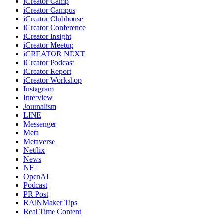
iCreator Camp
iCreator Campus
iCreator Clubhouse
iCreator Conference
iCreator Insight
iCreator Meetup
iCREATOR NEXT
iCreator Podcast
iCreator Report
iCreator Workshop
Instagram
Interview
Journalism
LINE
Messenger
Meta
Metaverse
Netflix
News
NFT
OpenAI
Podcast
PR Post
RAiNMaker Tips
Real Time Content