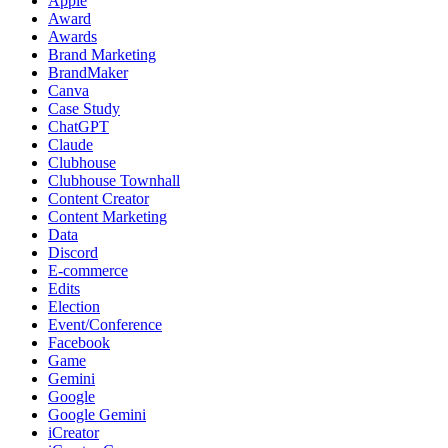
Apple
Award
Awards
Brand Marketing
BrandMaker
Canva
Case Study
ChatGPT
Claude
Clubhouse
Clubhouse Townhall
Content Creator
Content Marketing
Data
Discord
E-commerce
Edits
Election
Event/Conference
Facebook
Game
Gemini
Google
Google Gemini
iCreator