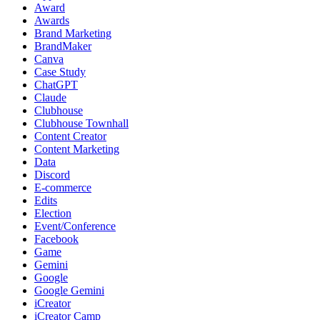
Award
Awards
Brand Marketing
BrandMaker
Canva
Case Study
ChatGPT
Claude
Clubhouse
Clubhouse Townhall
Content Creator
Content Marketing
Data
Discord
E-commerce
Edits
Election
Event/Conference
Facebook
Game
Gemini
Google
Google Gemini
iCreator
iCreator Camp