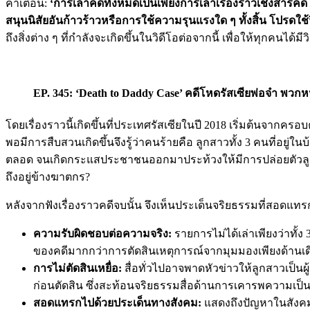
คำเตือน:
‘การเล่าคดีทั้งหมดเป็นเพียงการเล่าเรื่องราวเชิงสารคด
สนุนนิสัยอันก้าวร้าวหรือการใช้ความรุนแรงใด ๆ ทั้งสิ้น โปร
ถึงสิ่งต่าง ๆ ที่กำลังจะเกิดขึ้นในวิดีโอต่อจากนี้ เพื่อให้ทุกคน
EP. 345: ‘Death to Daddy Case’ คดีโหดรัสเซียพ่อจ๋า พวก
โดยเรื่องราวนี้เกิดขึ้นที่ประเทศรัสเซียในปี 2018 เริ่มต้นจากค
พอมีการสืบสวนเกิดขึ้นจึงรู้ว่าคนร้ายคือ ลูกสาวทั้ง 3 คนที่อยู่
ตลอด จนเกิดกระแสประชาชนออกมาประท้วงให้มีการปล่อยตัวลูกส
ถึงอยู่ข้างฆาตกร?
หลังจากฟังเรื่องราวคดีจบนั้น จึงเห็นประเด็นจริยธรรมที่สอดแทรก
ความรับผิดชอบต่อความจริง:
รายการไม่ได้เล่าเพียงว่าทั้
ของคดีมากกว่าการตัดสินเหตุการณ์จากมุมมองเพียงด้านเด
การไม่ตัดสินเหยื่อ:
สื่อทั่วไปอาจพาดหัวข่าวให้ลูกสาวเป็นผ
ก่อนตัดสิน ซึ่งสะท้อนจริยธรรมสื่อด้านการเคารพความเป็น
สอดแทรกไปด้วยประเด็นทางสังคม:
แสดงถึงปัญหาในสังคมร