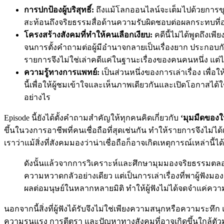
การปกป้องผู้บริสุทธิ์:
ถึงแม้โลกออนไลน์จะเต็มไปด้วยการขุด
สะท้อนถึงจริยธรรมสื่อด้านความรับผิดชอบต่อผลกระทบที่อา
โครงสร้างสังคมที่ทำให้คนเลือกเงียบ:
คดีนี้ไม่ได้พูดถึง
จนการตั้งคำถามต่อผู้มีอำนาจกลายเป็นเรื่องยาก ประก
รายการจึงไม่ใช่เล่าคดีแค่ในฐานะเรื่องของคนคนหนึ่ง แต่ได้
ความรู้ทางการแพทย์:
เป็นส่วนหนึ่งของการเล่าเรื่อง เพื่อ
นี้เพื่อให้ผู้ชมเข้าใจและเห็นภาพเดียวกันและเปิดโอกาสได้ใ
อย่างไร
Episode นี้ยังได้ตั้งคำถามสำคัญให้ทุกคนคิดเกี่ยวกับ
‘มุมมืดของ
ขึ้นในวงการอาชีพที่คนเชื่อถือที่สุดเช่นกัน ทำให้รายการจึงไม่ไ
เราว่าแม้สิ่งที่สังคมมองว่าน่าเชื่อถือก็อาจเกิดเหตุการณ์เหล่านี้ได
ดังนั้นแล้วจากการวิเคราะห์และศึกษามุมมองจริยธรรมตลอด 3 
ความหวาดกลัวอย่างเดียว แต่เป็นการเล่าเรื่องที่พาผู้ฟัง
ผลต่อมนุษย์ในหลากหลายมิติ ทำให้ผู้ฟังไม่ได้จดจำแค่ความโห
นอกจากนี้สิ่งที่ผู้ฟังได้รับจึงไม่ใช่เพียงความสนุกหรือควา
ความรุนแรง การตีตรา และปัญหาทางสังคมที่อาจเกิดขึ้นใกล้ตัวม