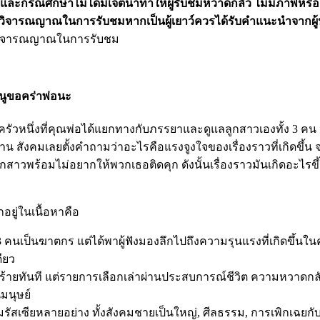
ี และกรณีศึกษาไม่ได้มีเจตนาทำให้ผู้รับชมหวาดกลัว ไม่มีภาพหรือเ
ดใช้วิจารณญาณในการรับชมหากเป็นผู้เยาว์ควรได้รับคำแนะนำจากผู
ได้มีวิจารณญาณในการรับชม
หนูขอคร่าพ่อนะ
รอบครัวหนึ่งที่คุณพ่อได้แยกทางกับภรรยาและดูแลลูกสาวเองทั้ง 3 ค
ในบ้าน สังคมเลยตั้งคำถามว่าอะไรคือแรงจูงใจของเรื่องราวที่เกิดขึ
าวพร้อมไม่อยากให้พวกเธอติดคุก ดังนั้นเรื่องราวมันเกิดอะไร
อยู่ในเนื้อหาคือ
ง 3 คนเป็นฆาตกร แต่ได้พาผู้ฟังมองลึกไปถึงความรุนแรงที่เกิดขึ้
ียว
ู้ร้ายทันที แต่รายการเลือกเล่าผ่านประสบการณ์ชีวิต ความหวาดกลัว
มนุษย์
ัสเซียหลายอย่าง ทั้งสังคมชายเป็นใหญ่, ศีลธรรม, การเพิกเฉยก