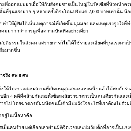
ยที่ออกแบบมาเอื้อให้กับสังคมชายเป็นใหญ่ในรัสเซียที่หัวหน้าค
นขั้นที่รุนแรงมาก ๆ หลายครั้งก็จะโดนปรับแค่ 2,000 บาทเท่านั้
ง’
ทำให้ผู้ฟังได้เห็นเหตุการณ์ที่เกิดขึ้น มุมมอง และเหตุแรงจูงใจที
สังคมมากกว่าการดูเพื่อความบันเทิงอย่างเดียว
ไม่ยุติธรรมในสังคม แต่รายการก็ไม่ได้ใช้รายละเอียดที่รุนแรงมาเป
ื่อมากขึ้น
ร่าจริง ศพ 8 ศพ
รับแจ้งให้ไปตรวจสอบสถานที่เกิดเหตุสุดสยองแห่งหนึ่ง แล้วได้พบกับร่
ับอีก 4 คดีที่คล้ายกันเลยตั้งข้อสงสัยว่าฆาตกรเป็นคนเดียวกันแล
พรากไป โดยฆาตกรอัมมหิตคนนี้เค้ามีปมฝังใจอะไรที่เราต้องไปร่วมส
อยู่ในเนื้อหาคือ
ตกรเป็นคนร้าย แต่เลือกเล่าผ่านมิติจิตเวชและปมวัยเด็กที่อาจเป็น