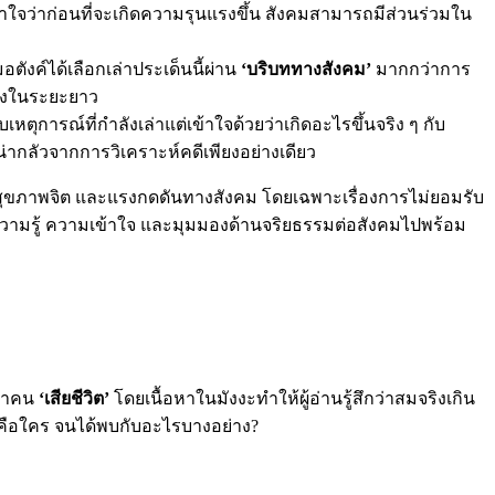
าใจว่าก่อนที่จะเกิดความรุนแรงขึ้น สังคมสามารถมีส่วนร่วมใน
ังค์ได้เลือกเล่าประเด็นนี้ผ่าน
‘บริบททางสังคม’
มากกว่าการ
ึ่งในระยะยาว
การณ์ที่กำลังเล่าแต่เข้าใจด้วยว่าเกิดอะไรขึ้นจริง ๆ กับ
น่ากลัวจากการวิเคราะห์คดีเพียงอย่างเดียว
หาสุขภาพจิต และแรงกดดันทางสังคม โดยเฉพาะเรื่องการไม่ยอมรับ
งความรู้ ความเข้าใจ และมุมมองด้านจริยธรรมต่อสังคมไปพร้อม
บทำคน
‘เสียชีวิต’
โดยเนื้อหาในมังงะทำให้ผู้อ่านรู้สึกว่าสมจริงเกิน
นี้คือใคร จนได้พบกับอะไรบางอย่าง?