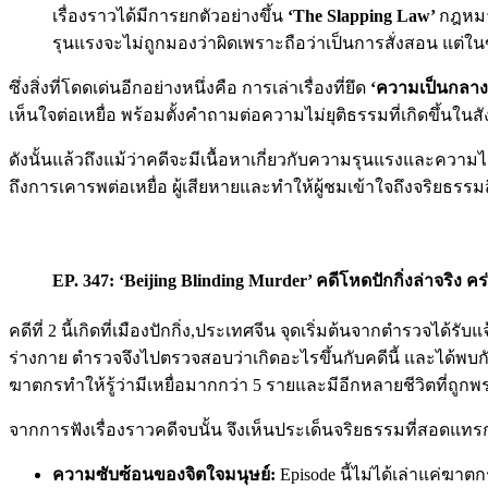
เรื่องราวได้มีการยกตัวอย่างขึ้น
‘The Slapping Law’
กฎหมา
รุนแรงจะไม่ถูกมองว่าผิดเพราะถือว่าเป็นการสั่งสอน แต่ใ
ซึ่งสิ่งที่โดดเด่นอีกอย่างหนึ่งคือ การเล่าเรื่องที่ยึด
‘ความเป็นกลา
เห็นใจต่อเหยื่อ พร้อมตั้งคำถามต่อความไม่ยุติธรรมที่เกิดขึ้นใน
ดังนั้นแล้วถึงแม้ว่าคดีจะมีเนื้อหาเกี่ยวกับความรุนแรงและความ
ถึงการเคารพต่อเหยื่อ ผู้เสียหายและทำให้ผู้ชมเข้าใจถึงจริยธรรมส
EP. 347: ‘Beijing Blinding Murder’ คดีโหดปักกิ่งล่าจริง ค
คดีที่ 2 นี้เกิดที่เมืองปักกิ่ง,ประเทศจีน จุดเริ่มต้นจากตำรวจได้
ร่างกาย ตำรวจจึงไปตรวจสอบว่าเกิดอะไรขึ้นกับคดีนี้ และได้พบก
ฆาตกรทำให้รู้ว่ามีเหยื่อมากกว่า 5 รายและมีอีกหลายชีวิตที่ถูก
จากการฟังเรื่องราวคดีจบนั้น จึงเห็นประเด็นจริยธรรมที่สอดแทรก
ความซับซ้อนของจิตใจมนุษย์:
Episode นี้ไม่ได้เล่าแค่ฆา