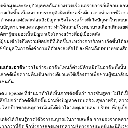
ข้อมูลและระบุตัวบุคคลกันอย่างรวดเร็ว แต่รายการก็เลือกเบลอหน้าแ
จเกิดขึ้น เนื่องจากการระบุตัวผิดเพียงครั้งเดียว อาจทำลายชีวิ
เพียงตัวหมอ แต่ยังสะท้อนถึงปัญหาเชิงโครงสร้างที่เกิดปัญหาในระ
อบกับปัญหาขาดแคลนบุคลากร ทำให้หลายโรงพยาบาลเลือกเพิกเฉยต
พาผู้ชมมองเห็นปัญหาเชิงโครงสร้างที่อยู่เบื้องหลัง
ให้ผู้ชมเข้าใจถึงความผิดปกติที่เกิดขึ้นระหว่างการรักษา เกิดขึ้นได้
ช้ข้อมูลในการตั้งคำถามที่ตัวเองสงสัยได้ สะท้อนถึงบทบาทของสื่อที
ในแต่ละอาชีพ’
ว่าไม่ว่าจะอาชีพไหนก็ต่างมีด้านมืดในอาชีพทั้งนั้น
ด้เล่าคดีเพื่อความตื่นเต้นอย่างเดียวแต่ใช้เรื่องราวเพื่อชวนผู้ชม
้เช่นกัน
Episode ที่ผ่านมาทำให้เห็นภาพชัดขึ้นว่า ‘เวรชันสูตร’ ไม่ได้เป็น
มองลึกไปกว่าตัวคดีที่เกิดขึ้น ผ่านทั้งปัญหาครอบครัว, สุขภาพจิต
ดร้ายของเหตุการณ์แต่ได้เข้าใจ ‘เหตุผล’ และ ‘บริบท’ ที่อยู่เบื้อ
มระทึก แต่ยังได้เรียนรู้การใช้วิจารณญาณในการเสพสื่อ การมองจ
ากกว่าที่คิด อีกทั้งการสอดแทรกความรู้ทางการแพทย์และนิติเวชย