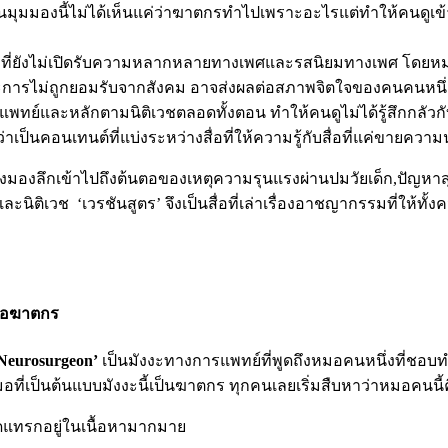
นมุมมองนี้ไม่ได้เห็นแค่ว่าฆาตกรทำไปเพราะอะไรแต่ทำให้คนดูเข้
งคมที่ยังไม่เปิดรับความหลากหลายทางเพศและรสนิยมทางเพศ โดยหมอต
และการไม่ถูกยอมรับจากสังคม อาจส่งผลต่อสภาพจิตใจของคนคนหน
และหลักตามนิติเวชตลอดทั้งตอน ทำให้คนดูไม่ได้รู้สึกกลัวกับเหตุ
เป็นคอนเทนต์ที่แบ่งระหว่างสื่อที่ให้ความรู้กับสื่อที่แค่ขายความ
ผู้ฟังมองลึกเข้าไปถึงต้นตอของเหตุความรุนแรงผ่านปมวัยเด็ก,ปัญ
วช ‘เวรชันสูตร’ จึงเป็นสื่อที่เล่าเรื่องอาชญากรรมที่ให้ทั้
หมอฆาตกร
Neurosurgeon’
เป็นมังงะทางการแพทย์ที่พูดถึงหมอคนหนึ่งที่ชอ
ล้วหมอที่เป็นต้นแบบมังงะนี้เป็นฆาตกร ทุกคนเลยเริ่มสืบหาว่าหมอคน
อดแทรกอยู่ในเนื้อหามากมาย