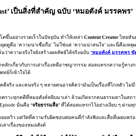
st’ เป็นสิ่งที่สำคัญ ฉบับ ‘หมอตังค์ มรรคพร’
่โตขึ้นอย่างรวดเร็วในปัจจุบัน ทำให้เหล่า
Content Creator
ไทยหันม
หยุดดูคือ ‘ความน่าเชื่อถือ’ ไม่ใช่แค่ ‘ความน่าสนใจ’ และนี่คือเ
ห้เห็นว่าความจริงใจยังสร้างผลลัพธ์ได้จริงฉบับ
‘หมอตังค์ มรรคพร ข
หาหลักเกี่ยวกับการเล่าเรื่องคดีอาชญากรรม สอดแทรกความรู้ทางกา
พทย์ก็เข้าใจได้
จริง คดีจริง และคนจริง ๆ หลายคนอาจคิดว่ามันเป็นเรื่องที่ไกลตัว ไม่มี
่ยนไป เพราะทุกคดีที่หมอตังค์หยิบมาเล่า ล้วนเกิดจากคนธรรมดาใน
Episode นั่นคือ
‘จริยธรรมสื่อ’
ที่ได้สอดแทรกไว้อย่างเงียบ ๆ ผ่านท
วัดจากยอดวิว แต่วัดที่ความรับผิดชอบต่อคนที่กำลังฟังและสื่อที่เผ
รเล่าเรื่องของหมอตังค์