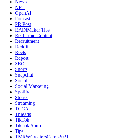
News
NFT
OpenAI
Podcast
PR Post
RAiNMaker Tips
Real Time Content
Recruitment
Reddit
Reels
Report
SEO
Shorts
Snapchat
Social
Social Marketing
Spotify
Stories
Streaming
TCCA
Threads
TikTok
TikTok Shop
Tips
TMRWCreatorsCamp2021