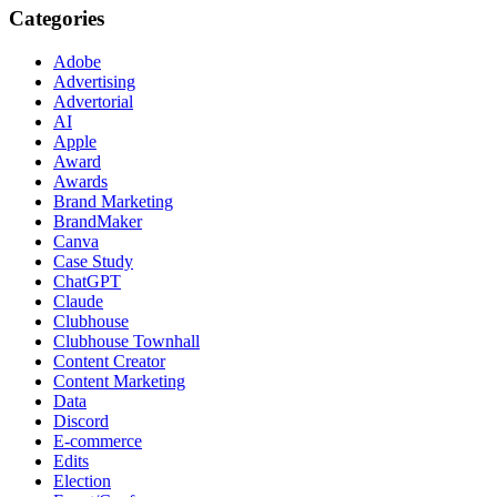
Categories
Adobe
Advertising
Advertorial
AI
Apple
Award
Awards
Brand Marketing
BrandMaker
Canva
Case Study
ChatGPT
Claude
Clubhouse
Clubhouse Townhall
Content Creator
Content Marketing
Data
Discord
E-commerce
Edits
Election