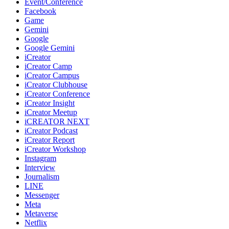
Event/Conference
Facebook
Game
Gemini
Google
Google Gemini
iCreator
iCreator Camp
iCreator Campus
iCreator Clubhouse
iCreator Conference
iCreator Insight
iCreator Meetup
iCREATOR NEXT
iCreator Podcast
iCreator Report
iCreator Workshop
Instagram
Interview
Journalism
LINE
Messenger
Meta
Metaverse
Netflix