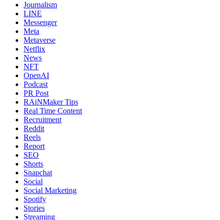
Journalism
LINE
Messenger
Meta
Metaverse
Netflix
News
NFT
OpenAI
Podcast
PR Post
RAiNMaker Tips
Real Time Content
Recruitment
Reddit
Reels
Report
SEO
Shorts
Snapchat
Social
Social Marketing
Spotify
Stories
Streaming