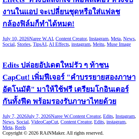
งานในแอป จะเปลี่ยนชุดหรือใส่แฟลช
กล้องฟิล์มก็ทำได้หมด!
July 10, 2026
Naree W.
AI
,
Content Creator
,
Instagram
,
Meta
,
News
,
Social
,
Stories
,
Tips
AI
,
AI Effects
,
instagram
,
Meitu
,
Muse Image
Edits ปล่อยอัปเดตใหม่รัว ๆ ท้าชน
CapCut! เพิ่มฟีเจอร์ "คำบรรยายสองภาษา
อัตโนมัติ" มาให้ใช้ฟรี เตรียมโกอินเตอร์
กันทั้งฟีด พร้อมรองรับภาษาไทยด้วย
July 7, 2026
July 7, 2026
Naree W.
Content Creator
,
Edits
,
Instagram
,
News
,
Social
,
Video
CapCut
,
Content Creator
,
Edits
,
instagram
,
Meta
,
Reels
Copyright © 2026 RAiNMaker. All rights reserved.