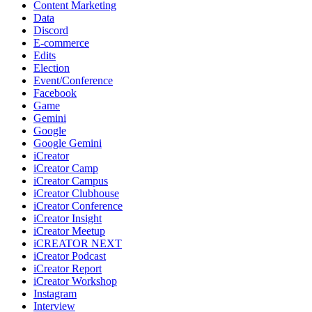
Content Marketing
Data
Discord
E-commerce
Edits
Election
Event/Conference
Facebook
Game
Gemini
Google
Google Gemini
iCreator
iCreator Camp
iCreator Campus
iCreator Clubhouse
iCreator Conference
iCreator Insight
iCreator Meetup
iCREATOR NEXT
iCreator Podcast
iCreator Report
iCreator Workshop
Instagram
Interview