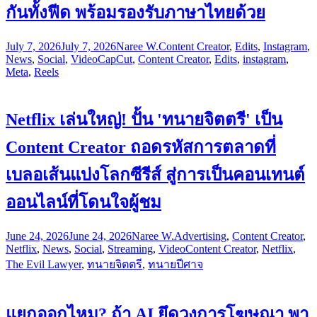
กันทั้งฟีด พร้อมรองรับภาษาไทยด้วย
July 7, 2026
July 7, 2026
Naree W.
Content Creator
,
Edits
,
Instagram
,
News
,
Social
,
Video
CapCut
,
Content Creator
,
Edits
,
instagram
,
Meta
,
Reels
Netflix เล่นใหญ่! ปั้น 'ทนายจิตตรี' เป็น
Content Creator ถอดรหัสการตลาดที่
เบลอเส้นแบ่งโลกซีรีส์ สู่การเป็นคอนเทนต์
ออนไลน์ที่โดนใจผู้ชม
June 24, 2026
June 24, 2026
Naree W.
Advertising
,
Content Creator
,
Netflix
,
News
,
Social
,
Streaming
,
Video
Content Creator
,
Netflix
,
The Evil Lawyer
,
ทนายจิตตรี
,
ทนายปีศาจ
แยกออกไหม? ถ้า AI ยึดวงการโฆษณา พา