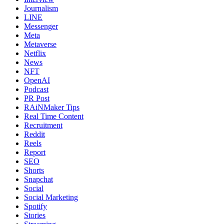
Journalism
LINE
Messenger
Meta
Metaverse
Netflix
News
NFT
OpenAI
Podcast
PR Post
RAiNMaker Tips
Real Time Content
Recruitment
Reddit
Reels
Report
SEO
Shorts
Snapchat
Social
Social Marketing
Spotify
Stories