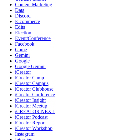
Content Marketing
Data
Discord
E-commerce
Edits
Election
Event/Conference
Facebook
Game
Gemini
Google
Google Gemini
iCreator
iCreator Camp
iCreator Campus
iCreator Clubhouse
iCreator Conference
iCreator Insight
iCreator Meetup
iCREATOR NEXT
iCreator Podcast
iCreator Report
iCreator Workshop
Instagram
Interview