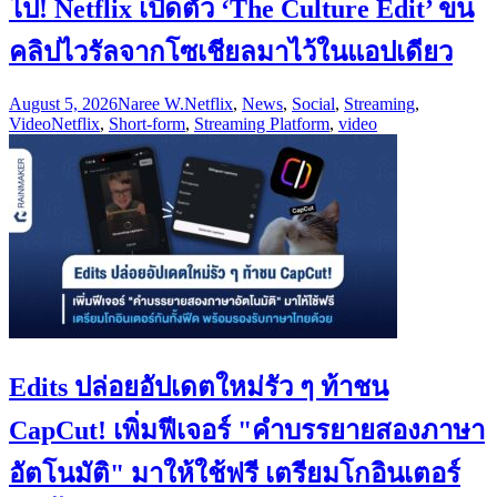
ไป! Netflix เปิดตัว ‘The Culture Edit’ ขน
คลิปไวรัลจากโซเชียลมาไว้ในแอปเดียว
August 5, 2026
Naree W.
Netflix
,
News
,
Social
,
Streaming
,
Video
Netflix
,
Short-form
,
Streaming Platform
,
video
Edits ปล่อยอัปเดตใหม่รัว ๆ ท้าชน
CapCut! เพิ่มฟีเจอร์ "คำบรรยายสองภาษา
อัตโนมัติ" มาให้ใช้ฟรี เตรียมโกอินเตอร์