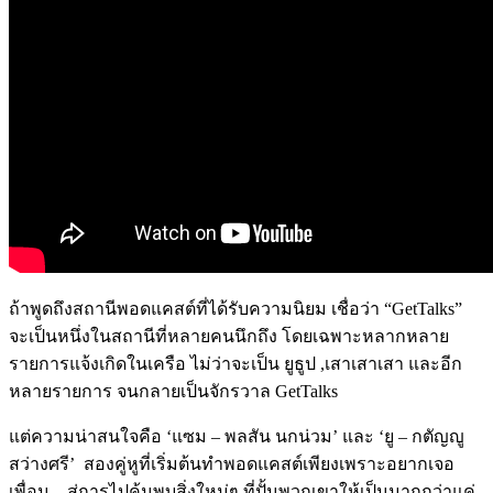
ถ้าพูดถึงสถานีพอดแคสต์ที่ได้รับความนิยม เชื่อว่า
“GetTalks”
จะเป็นหนึ่งในสถานีที่หลายคนนึกถึง โดยเฉพาะหลากหลาย
รายการแจ้งเกิดในเครือ ไม่ว่าจะเป็น ยูธูป
,
เสาเสาเสา และอีก
หลายรายการ จนกลายเป็นจักรวาล
GetTalks
แต่ความน่าสนใจคือ
‘
แซม
–
พลสัน นกน่วม
’
และ
‘
ยู
–
กตัญญู
สว่างศรี
’
สองคู่หูที่เริ่มต้นทำพอดแคสต์เพียงเพราะอยากเจอ
เพื่อน
…
สู่การไปค้นพบสิ่งใหม่ๆ ที่ปั้นพวกเขาให้เป็นมากกว่าแค่