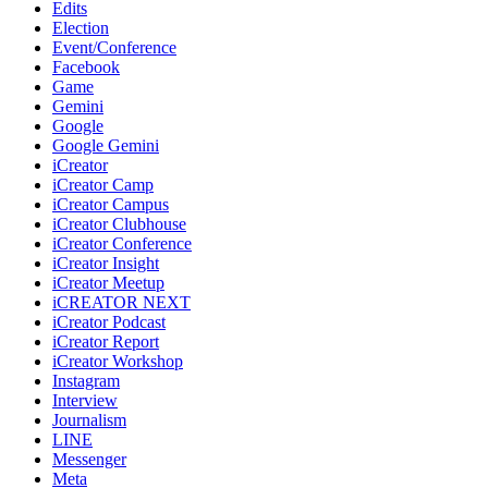
Edits
Election
Event/Conference
Facebook
Game
Gemini
Google
Google Gemini
iCreator
iCreator Camp
iCreator Campus
iCreator Clubhouse
iCreator Conference
iCreator Insight
iCreator Meetup
iCREATOR NEXT
iCreator Podcast
iCreator Report
iCreator Workshop
Instagram
Interview
Journalism
LINE
Messenger
Meta