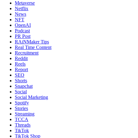
Metaverse
Netflix
News
NFT
OpenAI
Podcast
PR Post
RAiNMaker Tips
Real Time Content
Recruitment
Reddit
Reels
Report
SEO
Shorts
Snapchat
Social
Social Marketing
Spotify
Stories
Streaming
TCCA
Threads
TikTok
TikTok Shop