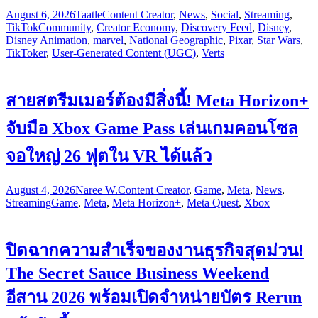
August 6, 2026
Taatle
Content Creator
,
News
,
Social
,
Streaming
,
TikTok
Community
,
Creator Economy
,
Discovery Feed
,
Disney
,
Disney Animation
,
marvel
,
National Geographic
,
Pixar
,
Star Wars
,
TikToker
,
User-Generated Content (UGC)
,
Verts
สายสตรีมเมอร์ต้องมีสิ่งนี้! Meta Horizon+
จับมือ Xbox Game Pass เล่นเกมคอนโซล
จอใหญ่ 26 ฟุตใน VR ได้แล้ว
August 4, 2026
Naree W.
Content Creator
,
Game
,
Meta
,
News
,
Streaming
Game
,
Meta
,
Meta Horizon+
,
Meta Quest
,
Xbox
ปิดฉากความสำเร็จของงานธุรกิจสุดม่วน!
The Secret Sauce Business Weekend
อีสาน 2026 พร้อมเปิดจำหน่ายบัตร Rerun